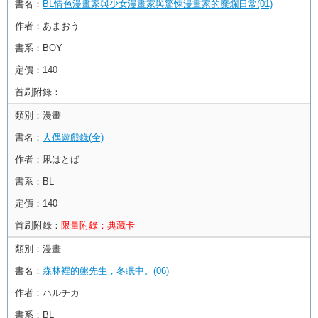
書名：
BL情色漫畫家與少女漫畫家與驚悚漫畫家的糜爛日常(01)
作者：
あまおう
書系：
BOY
定價：
140
首刷附錄：
類別：
漫畫
書名：
人偶遊戲錄(全)
作者：
凩はとば
書系：
BL
定價：
140
首刷附錄：
限量附錄：典藏卡
類別：
漫畫
書名：
森林裡的熊先生，冬眠中。(06)
作者：
ハルチカ
書系：
BL