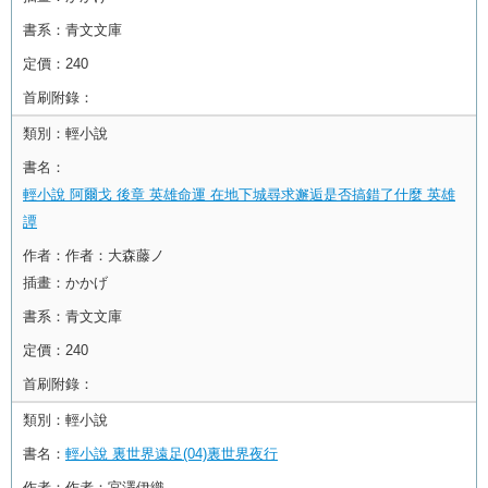
書系：
青文文庫
定價：
240
首刷附錄：
類別：
輕小說
書名：
輕小說 阿爾戈 後章 英雄命運 在地下城尋求邂逅是否搞錯了什麼 英雄
譚
作者：
作者：大森藤ノ
插畫：かかげ
書系：
青文文庫
定價：
240
首刷附錄：
類別：
輕小說
書名：
輕小說 裏世界遠足(04)裏世界夜行
作者：
作者：宮澤伊織