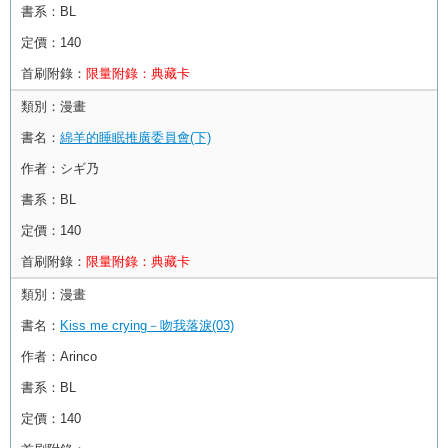
書系：
BL
定價：
140
首刷附錄：
限量附錄：典藏卡
類別：
漫畫
書名：
綿羊的睡眠推廣委員會(下)
作者：
シギ乃
書系：
BL
定價：
140
首刷附錄：
限量附錄：典藏卡
類別：
漫畫
書名：
Kiss me crying－吻我落淚(03)
作者：
Arinco
書系：
BL
定價：
140