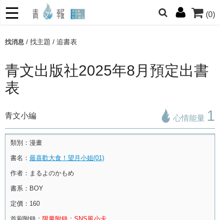
(0)
/
找主題
/
追書表
找消息
哆啦
柯南
寶可夢
迷宮飯
我推
青文出版社2025年8月預定出書
表
1
青文小編
心情能量
類別：
漫畫
書名：
最喜歡大食！望月小姐(01)
作者：
まるよのかもめ
書系：
BOY
定價：
160
首刷附錄：
限量附錄：SNS風小卡