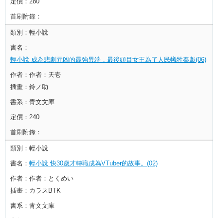
定價：
280
首刷附錄：
類別：
輕小說
書名：
輕小說 成為悲劇元凶的最強異端，最後頭目女王為了人民犧牲奉獻(06)
作者：
作者：天壱
插畫：鈴ノ助
書系：
青文文庫
定價：
240
首刷附錄：
類別：
輕小說
書名：
輕小說 快30歲才轉職成為VTuber的故事。(02)
作者：
作者：とくめい
插畫：カラスBTK
書系：
青文文庫