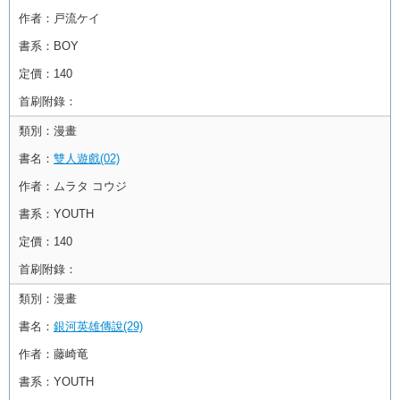
作者：
戸流ケイ
書系：
BOY
定價：
140
首刷附錄：
類別：
漫畫
書名：
雙人遊戲(02)
作者：
ムラタ コウジ
書系：
YOUTH
定價：
140
首刷附錄：
類別：
漫畫
書名：
銀河英雄傳說(29)
作者：
藤崎竜
書系：
YOUTH