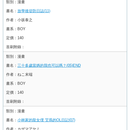
類別：
漫畫
書名：
放學後堤防日誌(11)
作者：
小坂泰之
書系：
BOY
定價：
140
首刷附錄：
類別：
漫畫
書名：
三十多歲當媽的我也可以嗎？(05)END
作者：
ねこ末端
書系：
BOY
定價：
140
首刷附錄：
類別：
漫畫
書名：
小林家的龍女僕 艾瑪的OL日記(07)
作者：
カザマアヤミ