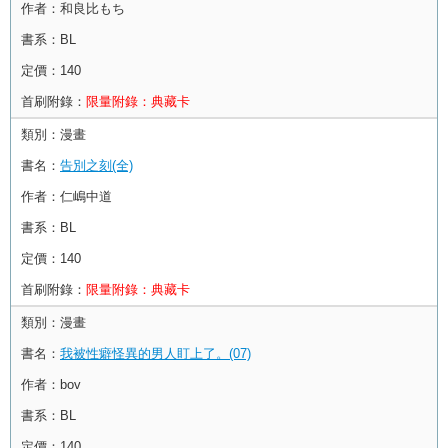
作者：
和良比もち
書系：
BL
定價：
140
首刷附錄：
限量附錄：典藏卡
類別：
漫畫
書名：
告別之刻(全)
作者：
仁嶋中道
書系：
BL
定價：
140
首刷附錄：
限量附錄：典藏卡
類別：
漫畫
書名：
我被性癖怪異的男人盯上了。(07)
作者：
bov
書系：
BL
定價：
140