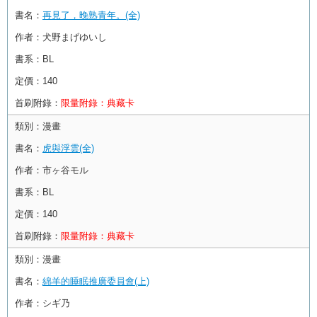
書名：
再見了，晚熟青年。(全)
作者：
犬野まげゆいし
書系：
BL
定價：
140
首刷附錄：
限量附錄：典藏卡
類別：
漫畫
書名：
虎與浮雲(全)
作者：
市ヶ谷モル
書系：
BL
定價：
140
首刷附錄：
限量附錄：典藏卡
類別：
漫畫
書名：
綿羊的睡眠推廣委員會(上)
作者：
シギ乃