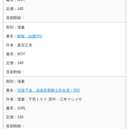
定價：
140
首刷附錄：
類別：
漫畫
書名：
解髮，結髮(01)
作者：
森宮正幸
書系：
BOY
定價：
140
首刷附錄：
類別：
漫畫
書名：
沒落千金，成為貧窮騎士的女僕！(02)
作者：
漫畫：千世トケイ 原作：江本マシメサ
書系：
GIRL
定價：
140
首刷附錄：