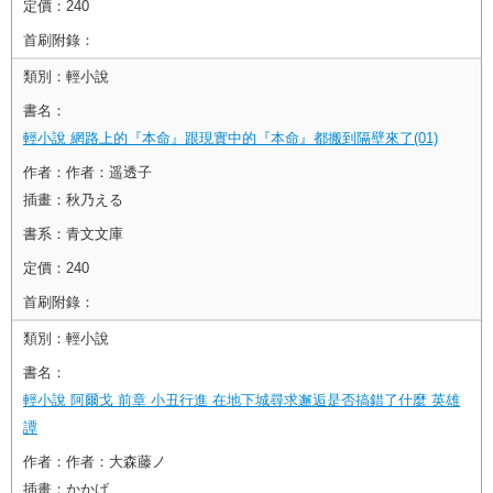
定價：
240
首刷附錄：
類別：
輕小說
書名：
輕小說 網路上的『本命』跟現實中的『本命』都搬到隔壁來了(01)
作者：
作者：遥透子
插畫：秋乃える
書系：
青文文庫
定價：
240
首刷附錄：
類別：
輕小說
書名：
輕小說 阿爾戈 前章 小丑行進 在地下城尋求邂逅是否搞錯了什麼 英雄
譚
作者：
作者：大森藤ノ
插畫：かかげ