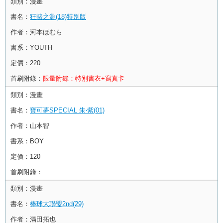
類別：
漫畫
書名：
狂賭之淵(18)特別版
作者：
河本ほむら
書系：
YOUTH
定價：
220
首刷附錄：
限量附錄：特別書衣+寫真卡
類別：
漫畫
書名：
寶可夢SPECIAL 朱‧紫(01)
作者：
山本智
書系：
BOY
定價：
120
首刷附錄：
類別：
漫畫
書名：
棒球大聯盟2nd(29)
作者：
滿田拓也