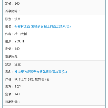
定價：
140
首刷附錄：
類別：
漫畫
書名：
哥布林之血 哀嘆的女劍士與血之譜系(全)
作者：
檜山大輔
書系：
YOUTH
定價：
140
首刷附錄：
類別：
漫畫
書名：
被拋棄的反派千金將為怪物講故事(01)
作者：
秋澤えで (著), 桐野壱 (著)
書系：
BOY
定價：
140
首刷附錄：