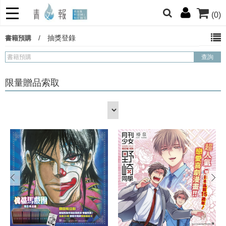
(0)
網的朋友們，提高警覺！
/
抽獎登錄
書籍預購
哆啦
柯南
寶可夢
迷宮飯
我推
限量贈品索取