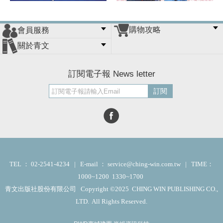
購物攻略
會員服務
常見問題
購物說明
訂單查詢
門市據點
關於青文
會員辦法
客服信箱
隱私條款
網站導覽
公司簡介
最新消息
版權聲明
訂閱電子報 News letter
訂閱
TEL ： 02-2541-4234 | E-mail ： service@ching-win.com.tw | TIME：
1000~1200 1330~1700
青文出版社股份有限公司 Copyright ©2025 CHING WIN PUBLISHING CO.,
LTD. All Rights Reserved.