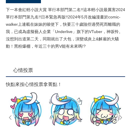
下一本會紅輕小說大賞 單行本部門第二名!!這本輕小說最厲害2024
單行本部門第九名!!日本緊急再版!!2024年5月改編漫畫於comic-
walker上連載在妹妹的唆使下，快要三十歲險些過勞死而離職的
我，已成為虛擬藝人企業「Underlive」旗下的VTuber，神坂怜。
沒想到出道第二天，同期就出了大包，演變成炎上&解雇的大騷
動！黑粉爆棚，年近三十的男V能有未來嗎!?
心情投票
快點來按心情投票拿菁點！
prev
next