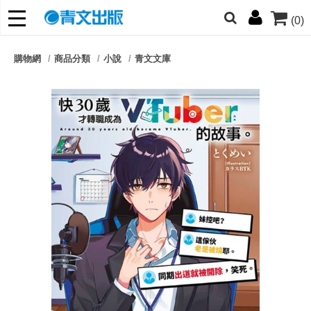
(0)
網的朋友們，提高警覺！
購物網
商品分類
小說
青文文庫
哆啦
柯南
寶可夢
迷宮飯
我推