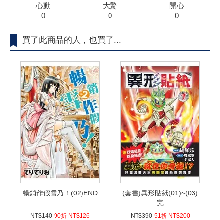
心動
大驚
開心
0
0
0
買了此商品的人，也買了...
暢銷作假雪乃！(02)END
(套書)異形貼紙(01)~(03)
完
NT$140
90折 NT$126
NT$390
51折 NT$200