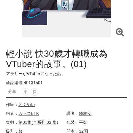
輕小說 快30歲才轉職成為
VTuber的故事。(01)
アラサーがVTuberになった話。
產品編號:40131501
分享 :
作家：
とくめい
繪者：
カラスBTK
譯者：
陳柏安
集數：
第01集(全系列 03 集)
包裝：平裝
級別：普
開本：32開