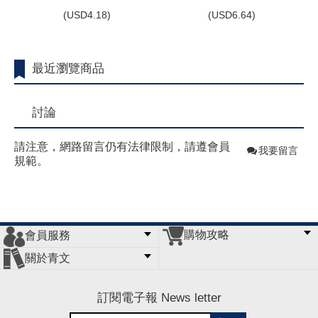
(
USD
4.18)
(
USD
6.64)
最近瀏覽商品
討論
請注意，網路留言仍有法律限制，請遵會員
我要留言
規範。
購物攻略
會員服務
常見問題
購物說明
訂單查詢
門市據點
關於青文
會員辦法
客服信箱
隱私條款
網站導覽
公司簡介
最新消息
版權聲明
訂閱電子報 News letter