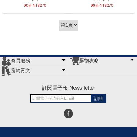
90折 NT$
270
90折 NT$
270
(
USD
8.96)
(
USD
8.96)
購物攻略
會員服務
常見問題
購物說明
訂單查詢
門市據點
關於青文
會員辦法
客服信箱
隱私條款
網站導覽
公司簡介
最新消息
版權聲明
訂閱電子報 News letter
訂閱