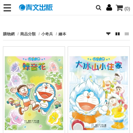
(0)
網的朋友們，提高警覺！
哆啦
柯南
寶可夢
迷宮飯
我推
購物網
商品分類
小奇兵
繪本