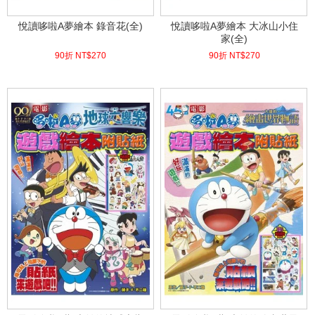
悅讀哆啦A夢繪本 錄音花(全)
悅讀哆啦A夢繪本 大冰山小住
家(全)
90折 NT$
270
90折 NT$
270
(
USD
8.96)
(
USD
8.96)