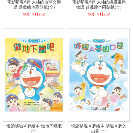
電影哆啦A夢 大雄的地球交響
電影哆啦A夢 大雄的繪畫世界
樂 遊戲繪本附貼紙(全)
物語 遊戲繪本附貼紙(全)
90折 NT$
252
90折 NT$
252
(
USD
8.37)
(
USD
8.37)
悅讀哆啦Ａ夢繪本 做地下鐵吧
悅讀哆啦Ａ夢繪本 哆啦Ａ夢的
(全)
口袋(全)