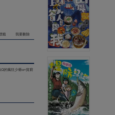
(
USD
4.18)
NT$140
90折 NT$126
標籤
我要刪除
山與食欲與我(19)
救Ω的瘋狂少爺α×貧窮
(
USD
3.88)
NT$130
90折 NT$117