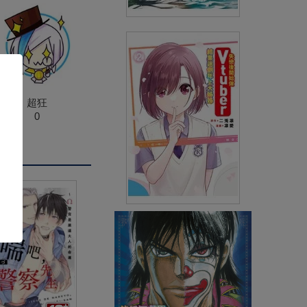
放學後堤防日誌(11)
(
USD
4.18)
NT$140
90折 NT$126
超狂
0
失戀後開始做Vtuber結果迷倒年
上大姊姊(02)
(
USD
4.18)
NT$140
90折 NT$126