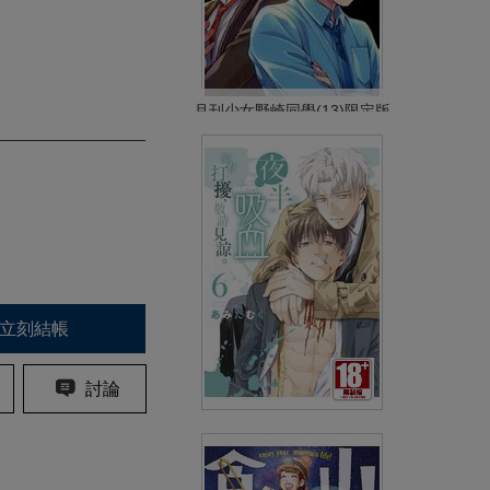
月刊少女野崎同學(13)限定版
NT$399
90折 NT$360
(
USD
11.95)
立刻結帳
討論
夜半吸血如有打擾，敬請見諒。
(06)