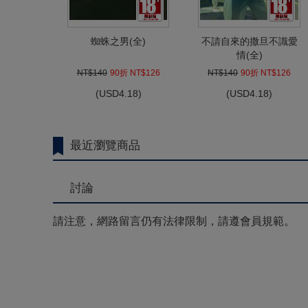
蜘蛛之男(全)
不請自來的撒旦不識愛
情(全)
NT$140
90折 NT$126
NT$140
90折 NT$126
(
USD
4.18)
(
USD
4.18)
最近瀏覽商品
討論
請注意，網路留言仍有法律限制，請遵會員規範。