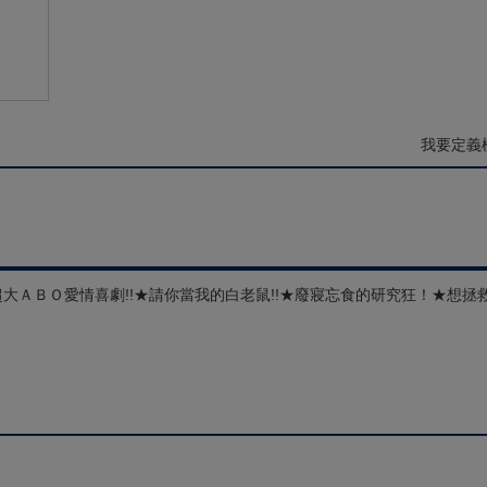
我要定義
超大ＡＢＯ愛情喜劇!!★請你當我的白老鼠!!★廢寢忘食的研究狂！★想拯