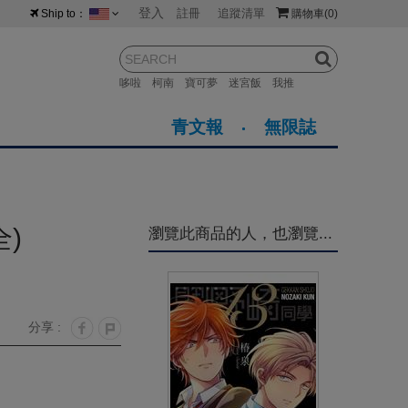
登入
註冊
追蹤清單
Ship to：
購物車
(0)
台灣
紐西蘭
馬來西亞
哆啦
柯南
寶可夢
迷宮飯
我推
荷蘭
英國
澳大利亞
青文報
無限誌
新加坡
加拿大
日本
美國
香港
韓國
)
瀏覽此商品的人，也瀏覽...
澳門
菲律賓
分享 :