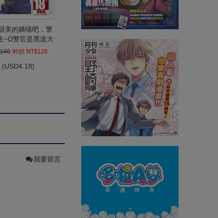
甜美的嬌喘吧，警
生~Ω警官是黑道大
人的命運(全)
140
90折 NT$126
(
USD
4.18)
我要留言