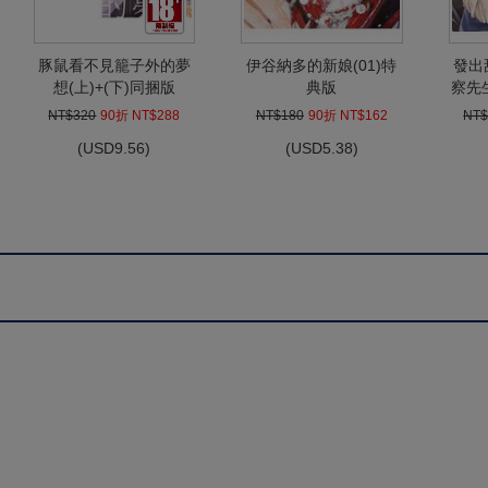
豚鼠看不見籠子外的夢
伊谷納多的新娘(01)特
發出
想(上)+(下)同捆版
典版
察先
NT$320
90折 NT$288
NT$180
90折 NT$162
NT$
(
USD
9.56)
(
USD
5.38)