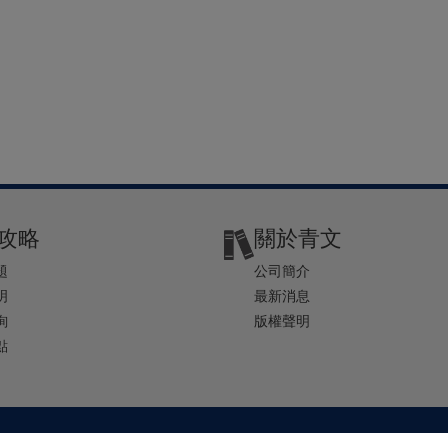
攻略
關於青文
題
公司簡介
明
最新消息
詢
版權聲明
點
2-2541-4234 | E-mail ： service@ching-win.com.tw | TIME： 1000~1200 13