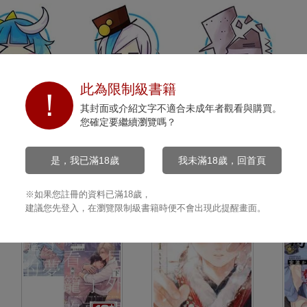
此為限制級書籍
開心
沉默
打擊
其封面或介紹文字不適合未成年者觀看與購買。
0
0
0
您確定要繼續瀏覽嗎？
是，我已滿18歲
我未滿18歲，回首頁
※如果您註冊的資料已滿18歲，
建議您先登入，在瀏覽限制級書籍時便不會出現此提醒畫面。