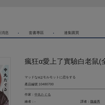
喜歡青文購物網的朋友們，提高警覺！
新消息
套書專區
連集購買
瘋狂α愛上了實驗白老鼠(全
マッドなαはモルモットに恋をする
產品編號:10480700
作家：
中丸たぐる
繪者：-
譯者：
魏嫚秀