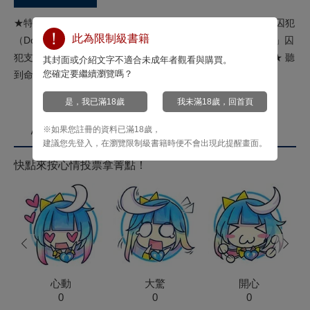
★特別附錄：雙面典藏卡１張★初次連載作品單行本化★危險囚犯
此為限制級書籍
（Dom）Ｘ高傲獄警（Sub）★獄警是支配方。絕對不該「被」囚
犯支配⋯絕對不能──★ 獄警大人發情的臉⋯還真是可愛呢。★ 聽
其封面或介紹文字不適合未成年者觀看與購買。
您確定要繼續瀏覽嗎？
到命令便無法逃離⋯以下剋上的監獄ＢＬ
是，我已滿18歲
我未滿18歲，回首頁
※如果您註冊的資料已滿18歲，
心情投票
建議您先登入，在瀏覽限制級書籍時便不會出現此提醒畫面。
快點來按心情投票拿菁點！
prev
next
心動
大驚
開心
0
0
0