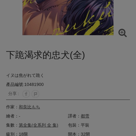
下跪渴求的忠犬(全)
イヌは焦がれて跪く
產品編號:10481900
分享 :
作家：
和良比もち
繪者：-
譯者：
都雪
集數：
第全集(全系列 全 集)
包裝：平裝
級別：18限
開本：32開