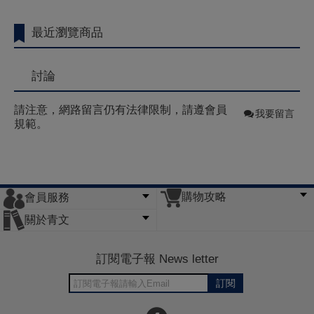
最近瀏覽商品
討論
請注意，網路留言仍有法律限制，請遵會員
我要留言
規範。
購物攻略
會員服務
常見問題
購物說明
訂單查詢
門市據點
關於青文
會員辦法
客服信箱
隱私條款
網站導覽
公司簡介
最新消息
版權聲明
訂閱電子報 News letter
訂閱