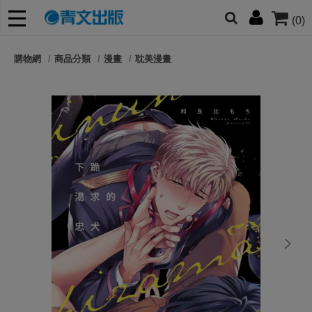
(0)
網的朋友們，提高警覺！
購物網
商品分類
漫畫
耽美漫畫
哆啦
柯南
寶可夢
迷宮飯
我推
next