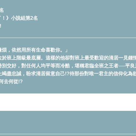
1名
得了！》小說組第2名
!
嫌煩，依然用所有生命喜歡你。」
位於班上階級最底層。這樣的他卻對班上最受歡迎的清居一見鍾
特別交好，對任何人均平等而冷酷，堪稱君臨全班之王者──平良
上竭盡忠誠，盼求清居留意自己!?待那份對唯一君主的信仰化為
何去何從!?