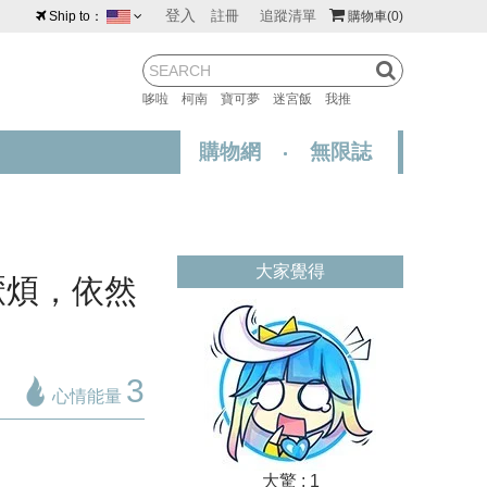
登入
註冊
追蹤清單
Ship to：
購物車
(0)
台灣
紐西蘭
馬來西亞
哆啦
柯南
寶可夢
迷宮飯
我推
荷蘭
英國
澳大利亞
購物網
無限誌
新加坡
加拿大
日本
美國
香港
韓國
大家覺得
澳門
菲律賓
厭煩，依然
3
心情能量
大驚 : 1