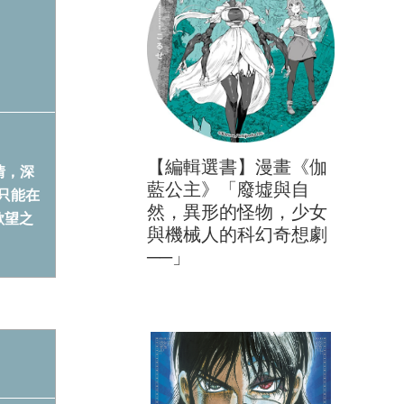
【編輯選書】漫畫《伽
情，深
藍公主》「廢墟與自
只能在
然，異形的怪物，少女
欲望之
與機械人的科幻奇想劇
──」