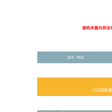
雖然本篇內容沒
版本／
附錄
※試閱範