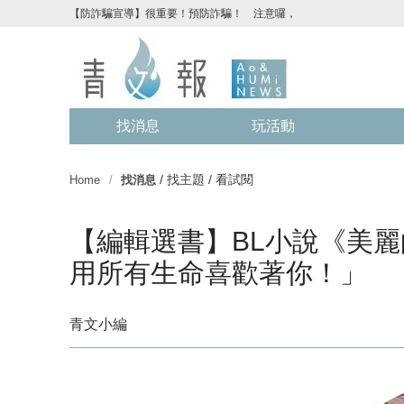
【防詐騙宣導】很重要！預防詐騙！ 注意囉，不要被騙了！請各位
找消息
玩活動
/
找主題
/
看試閱
Home
找消息
【編輯選書】BL小說《美
用所有生命喜歡著你！」
青文小編