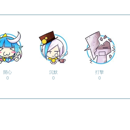
開心
沉默
打擊
0
0
0