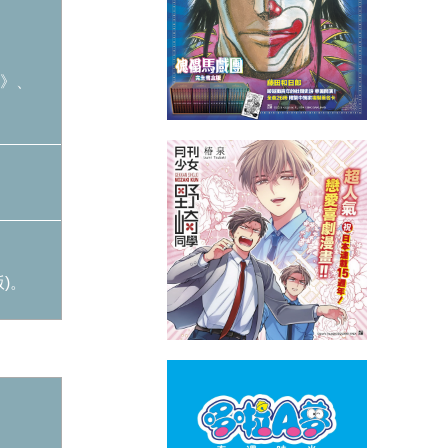
》、
)。