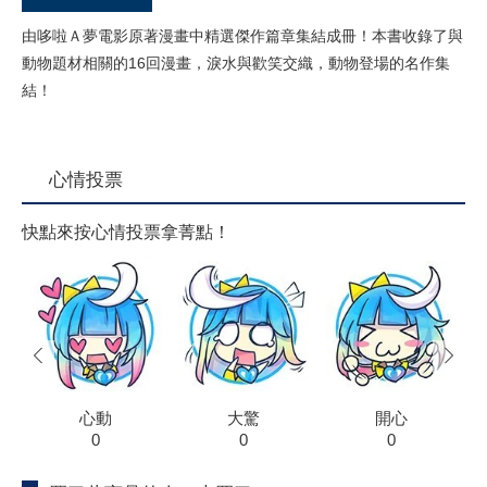
由哆啦Ａ夢電影原著漫畫中精選傑作篇章集結成冊！本書收錄了與
動物題材相關的16回漫畫，淚水與歡笑交織，動物登場的名作集
結！
心情投票
快點來按心情投票拿菁點！
prev
next
心動
大驚
開心
0
0
0