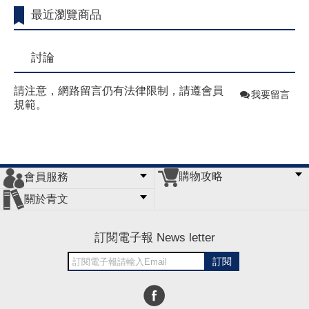
最近瀏覽商品
討論
請注意，網路留言仍有法律限制，請遵會員
我要留言
規範。
購物攻略
會員服務
常見問題
購物說明
訂單查詢
門市據點
關於青文
會員辦法
客服信箱
隱私條款
網站導覽
公司簡介
最新消息
版權聲明
訂閱電子報 News letter
訂閱