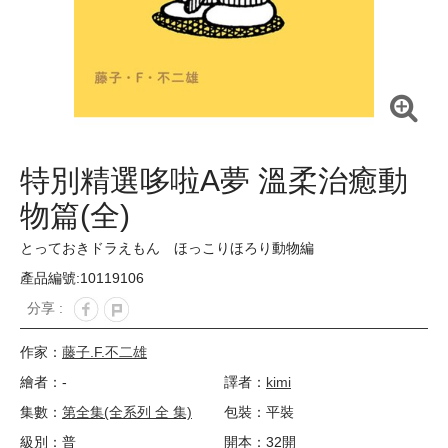
特別精選哆啦A夢 溫柔治癒動
物篇(全)
とっておきドラえもん ほっこりほろり動物編
產品編號:10119106
分享 :
作家：
藤子.F.不二雄
繪者：-
譯者：
kimi
集數：
第全集(全系列 全 集)
包裝：平裝
級別：普
開本：32開