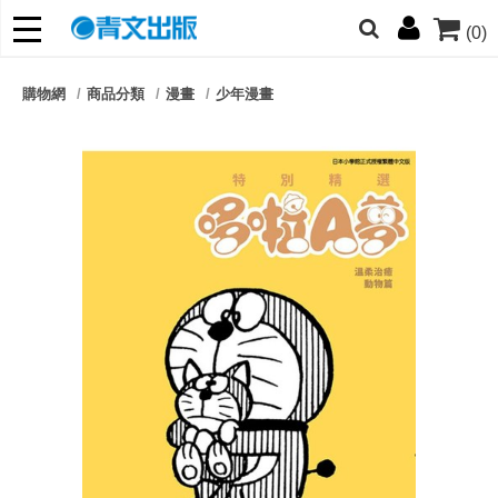
(0)
網的朋友們，提高警覺！
購物網
商品分類
漫畫
少年漫畫
哆啦
柯南
寶可夢
迷宮飯
我推