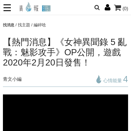
(0)
/
找主題
/
編碎唸
找消息
哆啦
柯南
寶可夢
迷宮飯
我推
【熱門消息】《女神異聞錄 5 亂
戰：魅影攻手》OP公開，遊戲
2020年2月20日發售！
4
青文小編
心情能量