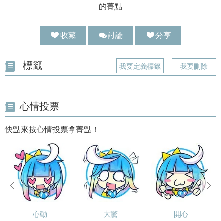
的菁點
收藏
討論
分享
分享 :
標籤
我要定義標籤
我要刪除
心情投票
快點來按心情投票拿菁點！
prev
next
心動
大驚
開心