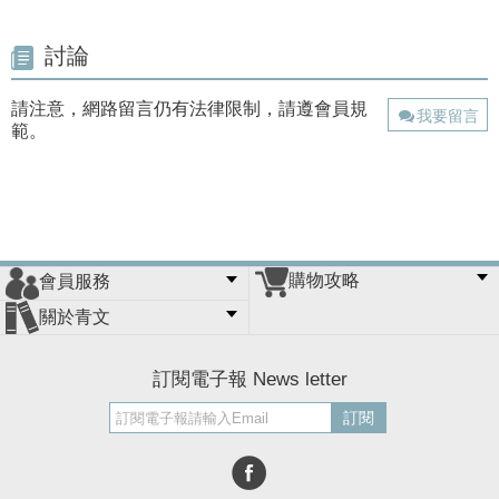
討論
請注意，網路留言仍有法律限制，請遵會員規
我要留言
範。
購物攻略
會員服務
常見問題
購物說明
訂單查詢
門市據點
關於青文
會員辦法
客服信箱
隱私條款
網站導覽
公司簡介
最新消息
版權聲明
訂閱電子報 News letter
訂閱