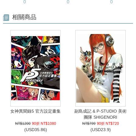
0
0
0
相關商品
女神異聞錄5 官方設定畫集
副島成記 & P-STUDIO 美術
團隊 SHIGENORI
SOEJIMA & P-STUDIO
NT$1200
90折 NT$1080
NT$799
90折 NT$720
ART UNIT ART WORKS
(
USD
35.86)
(
USD
23.9)
2010-2017(全)