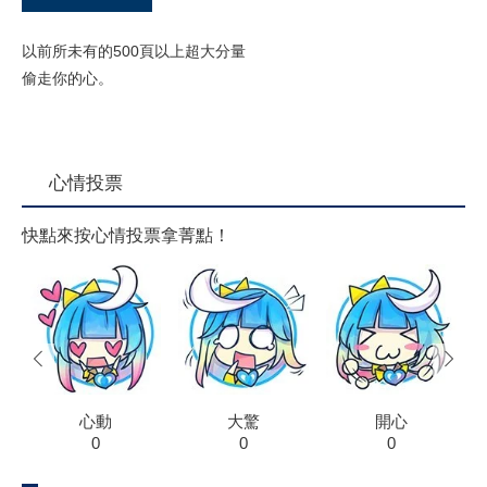
以前所未有的500頁以上超大分量
偷走你的心。
心情投票
快點來按心情投票拿菁點！
prev
next
心動
大驚
開心
0
0
0