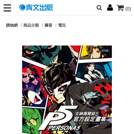
(0)
網的朋友們，提高警覺！
購物網
商品分類
圖冊
電玩
哆啦
柯南
寶可夢
迷宮飯
我推