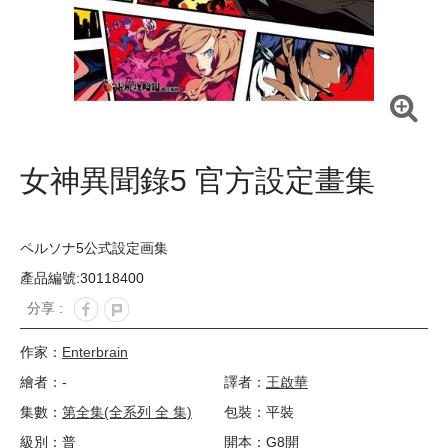
女神異聞錄5 官方設定畫集
ペルソナ5公式設定画集
產品編號:30118400
分享 :
作家：
Enterbrain
繪者：-
譯者：
王啟華
集數：
第全集(全系列 全 集)
包裝：平裝
級別：普
開本：G8開