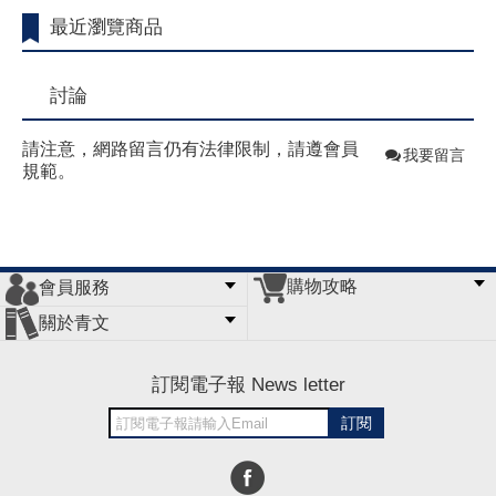
最近瀏覽商品
討論
請注意，網路留言仍有法律限制，請遵會員
我要留言
規範。
購物攻略
會員服務
常見問題
購物說明
訂單查詢
門市據點
關於青文
會員辦法
客服信箱
隱私條款
網站導覽
公司簡介
最新消息
版權聲明
訂閱電子報 News letter
訂閱