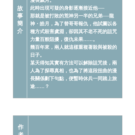
漫長歲月。
故
此時出現可疑的身影逐漸接近他──
事
那就是被打敗的荒神另一半的兄弟──龍
簡
神・皓月，為了替哥哥報仇，他試圖以各
介
種方式殺害虞淵，卻因其不老不死的詛咒
力量百般阻擾，復仇未果……。
幾百年來，兩人就這樣重複著殺與被殺的
日子。
某天得知其實有方法可以解除詛咒後，兩
人為了探尋真相，也為了將這段扭曲的漫
長關係劃下句點，便暫時休兵一同踏上旅
途……？
作
者