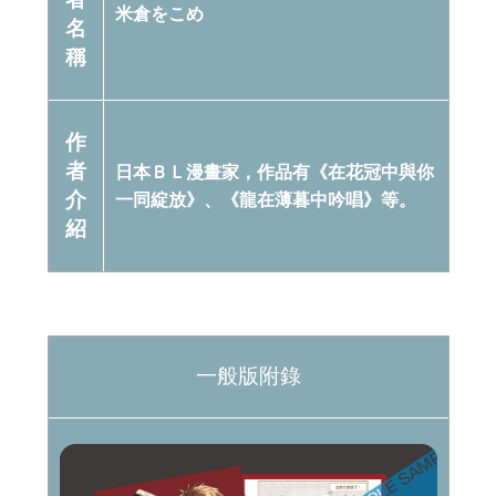
米倉をこめ
名
稱
作
者
日本ＢＬ漫畫家，作品有《在花冠中與你
介
一同綻放》、《龍在薄暮中吟唱》等。
紹
一般版附錄