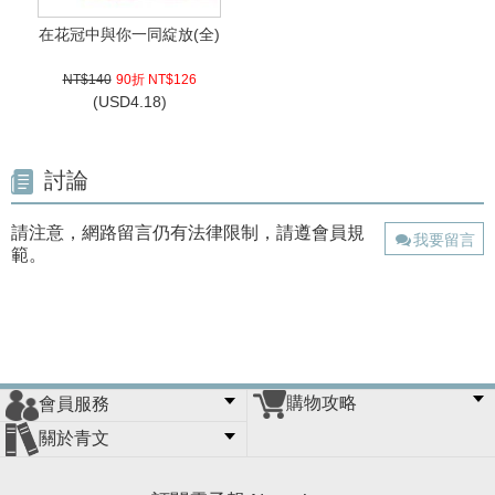
在花冠中與你一同綻放(全)
NT$140
90折 NT$126
(
USD
4.18)
討論
請注意，網路留言仍有法律限制，請遵會員規
我要留言
範。
購物攻略
會員服務
常見問題
購物說明
訂單查詢
門市據點
關於青文
會員辦法
客服信箱
隱私條款
網站導覽
公司簡介
最新消息
版權聲明