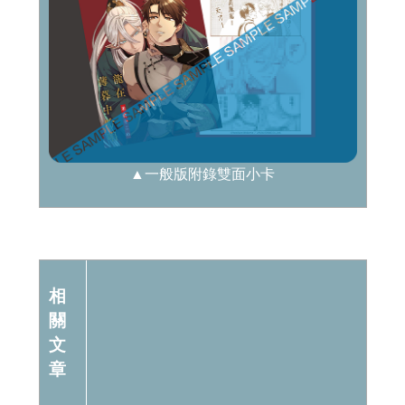
▲一般版附錄雙面小卡
相
關
文
章