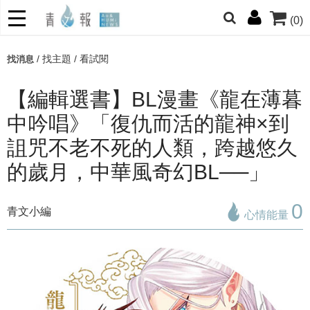
(0)
網的朋友們，提高警覺！
/
找主題
/
看試閱
找消息
哆啦
柯南
寶可夢
迷宮飯
我推
【編輯選書】BL漫畫《龍在薄暮
中吟唱》「復仇而活的龍神×到
詛咒不老不死的人類，跨越悠久
的歲月，中華風奇幻BL──」
0
青文小編
心情能量