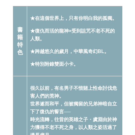
★在這個世界上，只有你明白我的孤獨。
書
★復仇而活的龍神×受到詛咒不老不死的
籍
人類。
特
★跨越悠久的歲月，中華風奇幻BL。
色
★特別附錄雙面小卡。
很久以前，有名男子不惜賭上性命討伐危
害人們的荒神。
世界遂而和平，但被獨留的兄弟神暗自立
下了復仇的誓言──
時光流轉，往昔的英雄之子・虞淵由於神
力獲得不老不死之身，以人類之姿活過了