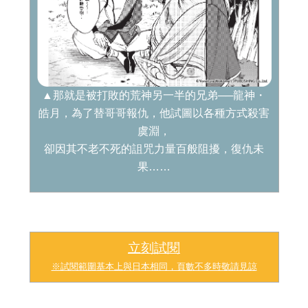
▲那就是被打敗的荒神另一半的兄弟──龍神・
皓月，為了替哥哥報仇，他試圖以各種方式殺害
虞淵，
卻因其不老不死的詛咒力量百般阻擾，復仇未
果……
立刻試閱
※試閱範圍基本上與日本相同，頁數不多時敬請見諒