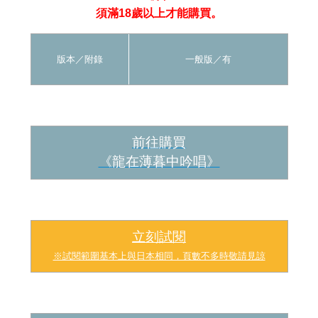
須滿18歲以上才能購買。
版本／
附錄
一般版
／有
前往購買
《龍在薄暮中吟唱
》
立刻試閱
※試閱範圍基本上與日本相同，頁數不多時敬請見諒