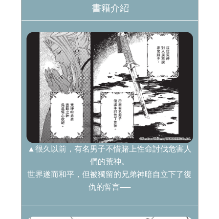
書籍介紹
▲很久以前，有名男子不惜賭上性命討伐危害人
們的荒神。
世界遂而和平，但被獨留的兄弟神暗自立下了復
仇的誓言──