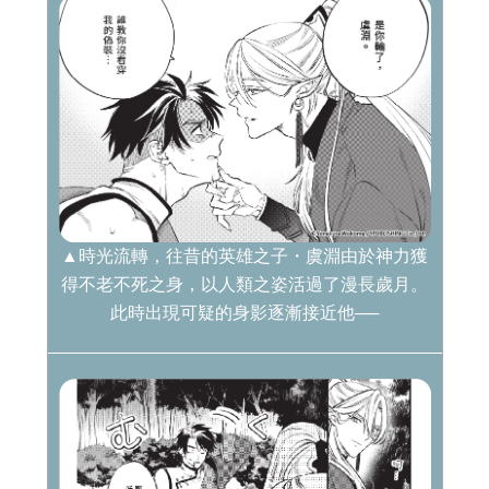
▲時光流轉，往昔的英雄之子・虞淵由於神力獲
得不老不死之身，以人類之姿活過了漫長歲月。
此時出現可疑的身影逐漸接近他──