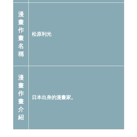
漫
畫
作
松原利光
畫
名
稱
漫
畫
作
日本出身的漫畫家。
畫
介
紹