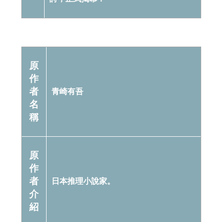
原
作
者
青崎有吾
名
稱
原
作
者
日本推理小說家。
介
紹