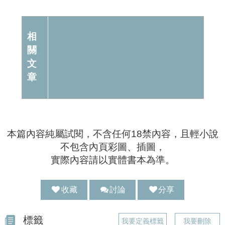
相
關
文
章
本篇內容純屬試閱，不含任何18禁內容，且輕小說
不包含內頁彩圖、插圖，
實際內容請以實體書本為準。
收藏
討論
分享
分享 :
標籤
我要定義標籤
我要刪除