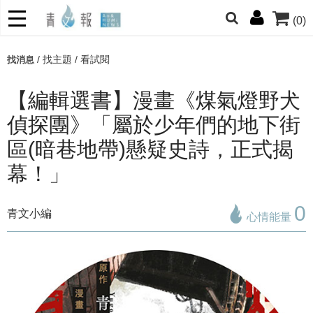
(0)
網的朋友們，提高警覺！
/
找主題
/
看試閱
找消息
哆啦
柯南
寶可夢
迷宮飯
我推
【編輯選書】漫畫《煤氣燈野犬
偵探團》「屬於少年們的地下街
區(暗巷地帶)懸疑史詩，正式揭
幕！」
0
青文小編
心情能量