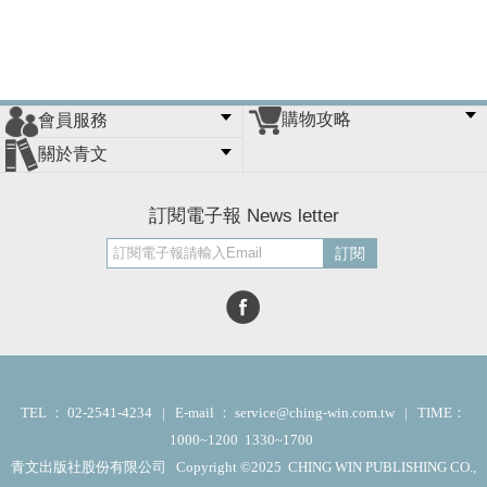
購物攻略
會員服務
常見問題
購物說明
訂單查詢
門市據點
關於青文
會員辦法
客服信箱
隱私條款
網站導覽
公司簡介
最新消息
版權聲明
訂閱電子報 News letter
訂閱
TEL ： 02-2541-4234 | E-mail ： service@ching-win.com.tw | TIME：
1000~1200 1330~1700
青文出版社股份有限公司 Copyright ©2025 CHING WIN PUBLISHING CO.,