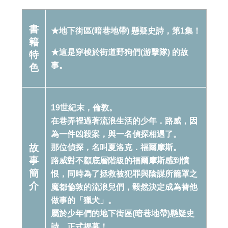
書
★地下街區(暗巷地帶) 懸疑史詩，第1集！
籍
★這是穿梭於街道野狗們(游擊隊) 的故
特
事。
色
19世紀末，倫敦。
在巷弄裡過著流浪生活的少年．路威，因
為一件凶殺案，與一名偵探相遇了。
故
那位偵探，名叫夏洛克．福爾摩斯。
事
路威對不顧底層階級的福爾摩斯感到憤
簡
恨，同時為了拯救被犯罪與陰謀所籠罩之
介
魔都倫敦的流浪兒們，毅然決定成為替他
做事的「獵犬」。
屬於少年們的地下街區(暗巷地帶)懸疑史
詩，正式揭幕！