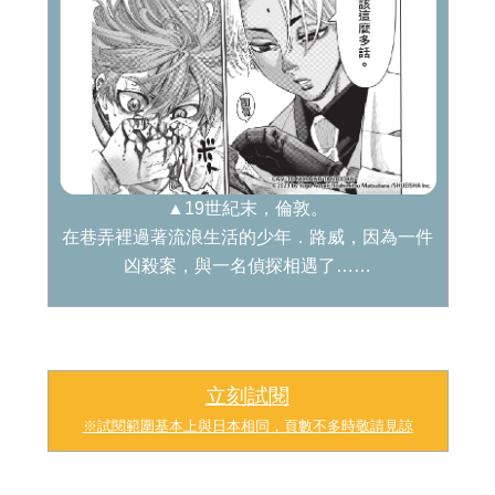
▲19世紀末，倫敦。
在巷弄裡過著流浪生活的少年．路威，因為一件
凶殺案，與一名偵探相遇了……
立刻試閱
※試閱範圍基本上與日本相同，頁數不多時敬請見諒