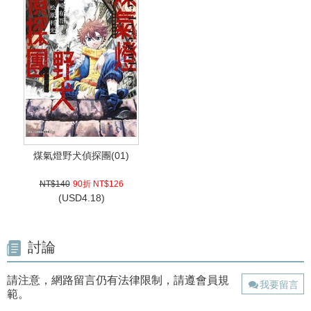
煤氣燈野犬偵探團(01)
NT$140
90折 NT$126
(
USD
4.18)
討論
請注意，網路留言仍有法律限制，請遵會員規
我要留言
範。