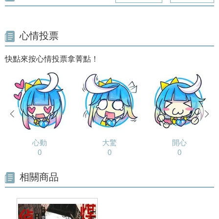
心情投票
快點來按心情投票拿菁點！
prev
next
心動
大驚
開心
0
0
0
相關商品