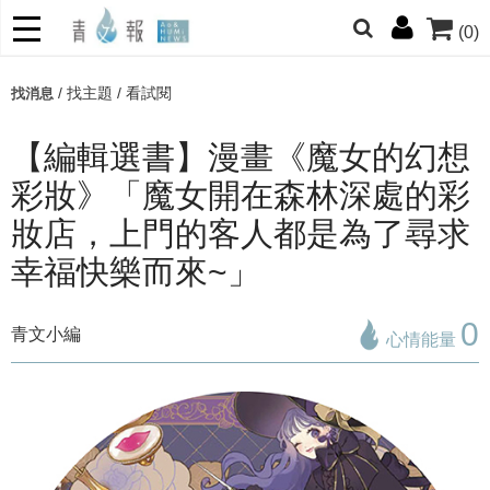
(0)
網的朋友們，提高警覺！
/
找主題
/
看試閱
找消息
哆啦
柯南
寶可夢
迷宮飯
我推
【編輯選書】漫畫《魔女的幻想
彩妝》「魔女開在森林深處的彩
妝店，上門的客人都是為了尋求
幸福快樂而來~」
0
青文小編
心情能量