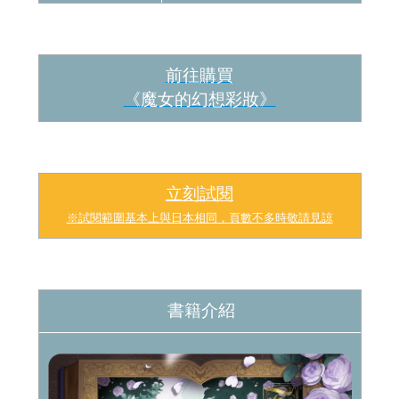
前往購買
《魔女的幻想彩妝
》
立刻試閱
※試閱範圍基本上與日本相同，頁數不多時敬請見諒
書籍介紹