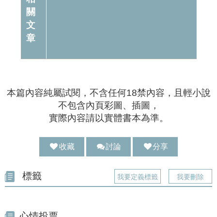
關
文
章
本篇內容純屬試閱，不含任何18禁內容，且輕小說
不包含內頁彩圖、插圖，
實際內容請以實體書本為準。
收藏
討論
分享
分享 :
標籤
我要定義標籤
我要刪除
心情投票