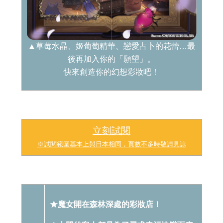
▲草莓水晶、姬葡萄精華、戀愛占卜的花蕾…最
後再加入你的「願望」。
快來創造你的幻想彩妝吧！
立刻試閱
※試閱範圍基本上與日本相同，頁數不多時敬請見諒
★魔女開在森林深處的彩妝店！