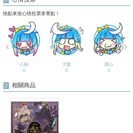
快點來按心情投票拿菁點！
prev
next
心動
大驚
開心
0
0
0
相關商品