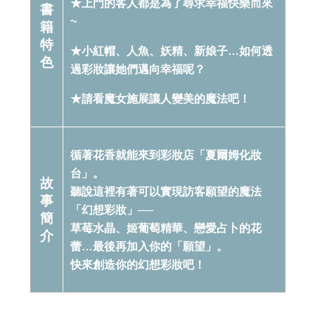
★上門的客人都是為了尋求幸福快樂而來
書
~
籍
特
★小紅帽、人魚、妖精、新娘子…如何透
色
過彩妝讓她們邁向幸福呢？
★請看魔女施展讓人變美的魔法吧！
循著花香就能來到彩妝店「夏爾姆化妝
台」。
故
聽說這裡有著可以實現訪客願望的魔法
事
「幻想彩妝」──
簡
草莓水晶、姬葡萄精華、戀愛占卜的花
介
蕾…最後再加入你的「願望」。
快來創造你的幻想彩妝吧！