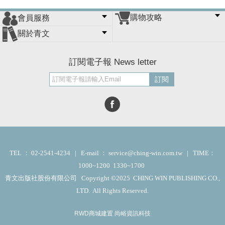
購物攻略
會員服務
常見問題
購物說明
訂單查詢
門市據點
關於青文
會員辦法
客服信箱
隱私條款
網站導覽
公司簡介
最新消息
版權聲明
訂閱電子報 News letter
訂閱
TEL ： 02-2541-4234 | E-mail ： service@ching-win.com.tw | TIME：
1000~1200 1330~1700
青文出版社股份有限公司 Copyright ©2025 CHING WIN PUBLISHING CO.,
LTD. All Rights Reserved.
RWD商城建置 尚峪資訊科技