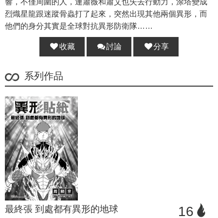
響，不僅周圍的人，連蕭薇和蕭艾也失去行動力，涂塔變成
烈熾星龍跟迷蹤骨蟲打了起來，突然出現其他兩個異形，而
他們的身分其實是全球對抗異形防衛隊……
收藏
討論
分享
分享 :
系列作品
最終張 到處都有異形的地球
16