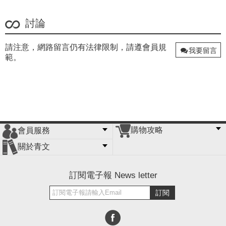
討論
請注意，網路留言仍有法律限制，請遵會員規
我要留言
範。
購物攻略
會員服務
常見問題
購物說明
訂單查詢
門市據點
關於青文
會員辦法
客服信箱
隱私條款
網站導覽
公司簡介
最新消息
版權聲明
訂閱電子報 News letter
訂閱