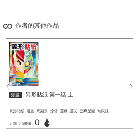
作者的其他作品
prev
next
異形貼紙 第一話 上
漫畫
異形貼紙
漫畫
周顯宗
涂塔
蕭薇
蕭艾
烈熾星龍
無限誌
0
近期心情能量
立刻心情投票