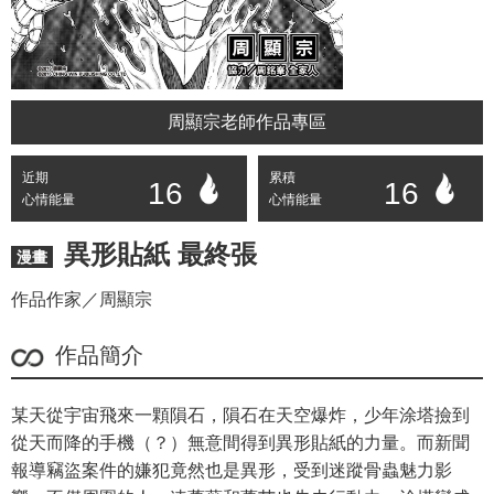
周顯宗老師作品專區
近期
累積
16
16
心情能量
心情能量
異形貼紙 最終張
漫畫
作品作家／周顯宗
作品簡介
某天從宇宙飛來一顆隕石，隕石在天空爆炸，少年涂塔撿到
從天而降的手機（？）無意間得到異形貼紙的力量。而新聞
報導竊盜案件的嫌犯竟然也是異形，受到迷蹤骨蟲魅力影