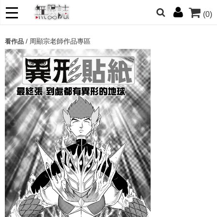
(0)
網的朋友們，提高警覺！
/
周顯宗老師作品專區
看作品
哆啦
柯南
寶可夢
迷宮飯
我推