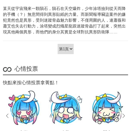
某天從宇宙飛來一顆隕石，隕石在天空爆炸，少年涂塔撿到從天而降
的手機（？）無意間得到異形貼紙的力量。而新聞報導竊盜案件的嫌
犯竟然也是異形，受到迷蹤骨蟲魅力影響，不僅周圍的人，連蕭薇和
蕭艾也失去行動力，涂塔變成烈熾星龍跟迷蹤骨蟲打了起來，突然出
現其他兩個異形，而他們的身分其實是全球對抗異形防衛隊……
心情投票
快點來按心情投票拿菁點！
prev
next