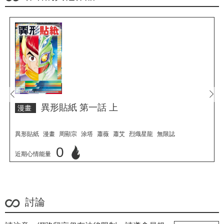
prev
next
異形貼紙 第一話 上
漫畫
異形貼紙
漫畫
周顯宗
涂塔
蕭薇
蕭艾
烈熾星龍
無限誌
0
近期心情能量
立刻心情投票
討論