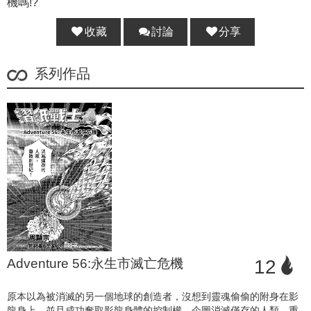
機嗎!?
收藏
討論
分享
分享 :
系列作品
Adventure 56:永生市滅亡危機
12
原本以為被消滅的另一個地球的創造者，沒想到靈魂偷偷的附身在影
龍身上，並且成功奪取影龍身體的控制權，企圖消滅僅存的人類，重