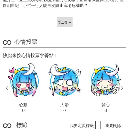
啟創世紀！小哲一行人能再次阻止這場危機嗎!?
心情投票
快點來按心情投票拿菁點！
prev
next
心動
大驚
開心
0
0
0
標籤
我要定義標籤
我要刪除