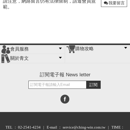
請注意，網路留言仍有法律限制，請遵會員規
我要留言
範。
購物攻略
會員服務
常見問題
購物說明
訂單查詢
門市據點
關於青文
會員辦法
客服信箱
隱私條款
網站導覽
公司簡介
最新消息
版權聲明
訂閱電子報 News letter
訂閱
TEL ： 02-2541-4234 | E-mail ： service@ching-win.com.tw | TIME：