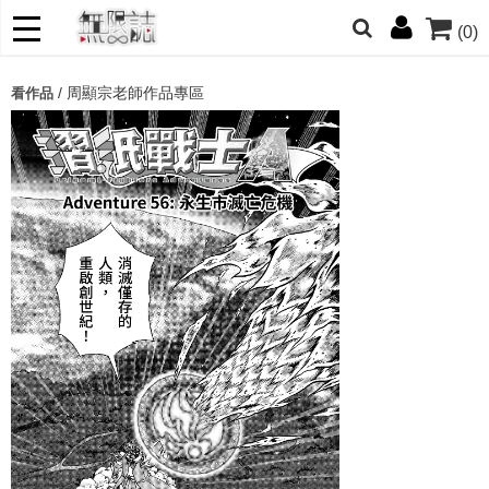
(0)
網的朋友們，提高警覺！
/
周顯宗老師作品專區
看作品
哆啦
柯南
寶可夢
迷宮飯
我推