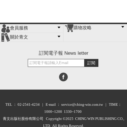
購物攻略
會員服務
常見問題
購物說明
訂單查詢
門市據點
關於青文
會員辦法
客服信箱
隱私條款
網站導覽
公司簡介
最新消息
版權聲明
訂閱電子報 News letter
訂閱
TEL ： 02-2541-4234 | E-mail ： service@ching-win.com.tw | TIME：
1000~1200 1330~1700
青文出版社股份有限公司 Copyright ©2025 CHING WIN PUBLISHING CO.,
LTD. All Rights Reserved.