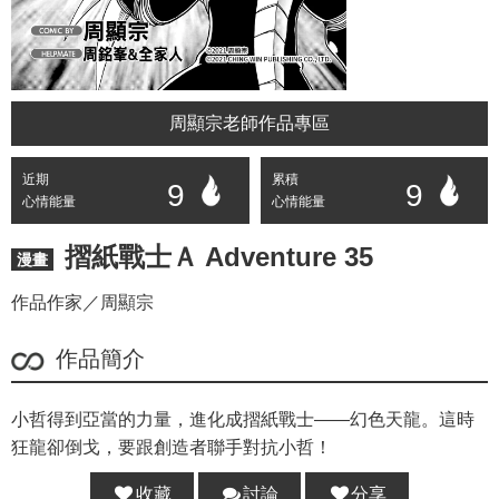
周顯宗老師作品專區
近期
累積
9
9
心情能量
心情能量
摺紙戰士Ａ Adventure 35
漫畫
作品作家／周顯宗
作品簡介
小哲得到亞當的力量，進化成摺紙戰士——幻色天龍。這時
狂龍卻倒戈，要跟創造者聯手對抗小哲！
收藏
討論
分享
分享 :