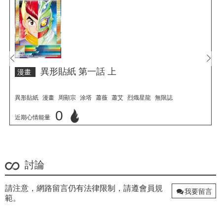
prev
next
異形貼紙 第一話 上
漫畫
異形貼紙
漫畫
周顯宗
涂塔
蕭薇
蕭艾
烈熾星龍
無限誌
0
近期心情能量
立刻心情投票
討論
請注意，網路留言仍有法律限制，請遵會員規
我要留言
範。