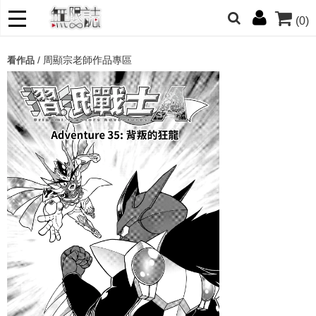
(0)
網的朋友們，提高警覺！
/
周顯宗老師作品專區
看作品
哆啦
柯南
寶可夢
迷宮飯
我推