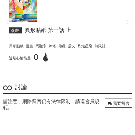
prev
next
異形貼紙 第一話 上
漫畫
異形貼紙
漫畫
周顯宗
涂塔
蕭薇
蕭艾
烈熾星龍
無限誌
0
近期心情能量
立刻心情投票
討論
請注意，網路留言仍有法律限制，請遵會員規
我要留言
範。