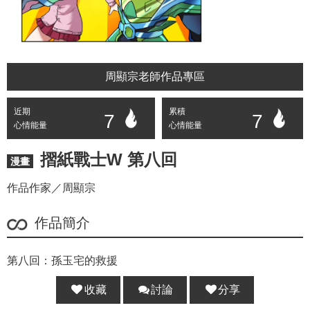
周顯宗老師作品專區
近期
累積
7
7
心情能量
心情能量
摺紙戰士W 第八回
漫畫
作品作家／周顯宗
作品簡介
第八回：孫玉宅的救援
收藏
討論
分享
分享 :