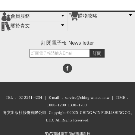
購物攻略
會員服務
常見問題
購物說明
訂單查詢
門市據點
關於青文
會員辦法
客服信箱
隱私條款
網站導覽
公司簡介
最新消息
版權聲明
訂閱電子報 News letter
訂閱
TEL ： 02-2541-4234 | E-mail ： service@ching-win.com.tw | TIME：
1000~1200 1330~1700
青文出版社股份有限公司 Copyright ©2025 CHING WIN PUBLISHING CO.,
LTD. All Rights Reserved.
RWD商城建置 尚峪資訊科技