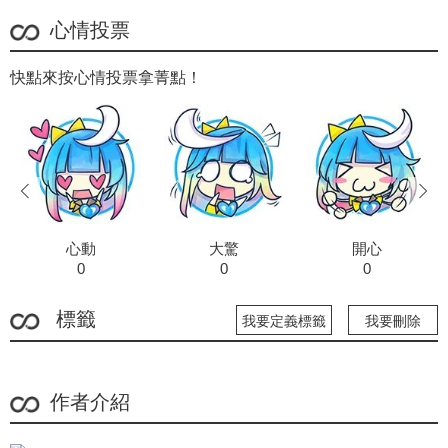
心情投票
快點來按心情投票拿菁點！
prev
next
心動
大驚
開心
0
0
0
標籤
我要定義標籤
我要刪除
作者介紹