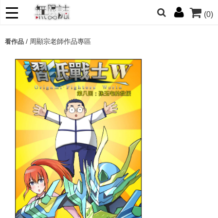
(0)
網的朋友們，提高警覺！
/
周顯宗老師作品專區
看作品
哆啦
柯南
寶可夢
迷宮飯
我推