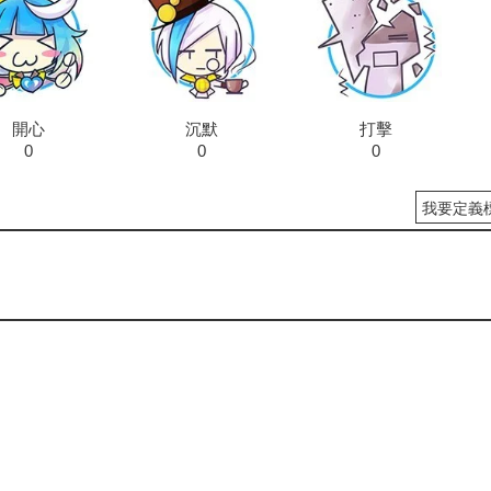
開心
沉默
打擊
0
0
0
我要定義