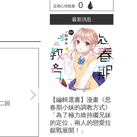
0
近期心情能量
立刻心情投票
最新消息
next
【編輯選書】漫畫《思
第二回
異形貼紙 第一話 下
漫畫
春期小妹的調教方式》
「為了極力維持繼兄妹
的定位，兩人的戀愛拉
0
鋸戰展開！」
近期心情能量