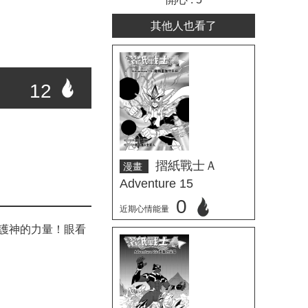
其他人也看了
12
摺紙戰士Ａ
漫畫
Adventure 15
0
近期心情能量
護神的力量！眼看
立刻心情投票