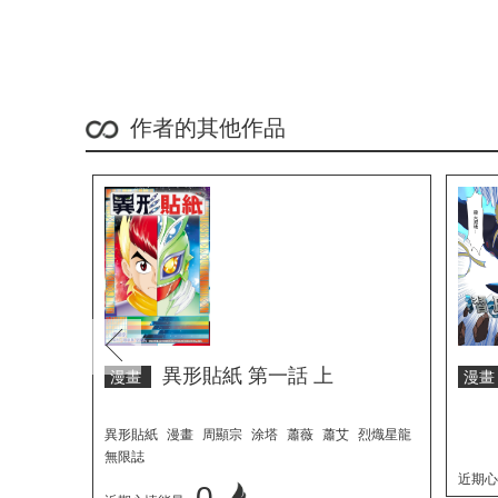
作者的其他作品
prev
異形貼紙 第一話 上
漫畫
漫
異形貼紙
漫畫
周顯宗
涂塔
蕭薇
蕭艾
烈熾星龍
無限誌
近期心
0