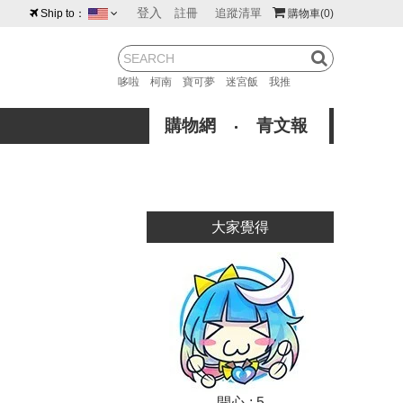
登入
註冊
追蹤清單
Ship to：
購物車
(0)
台灣
紐西蘭
馬來西亞
哆啦
柯南
寶可夢
迷宮飯
我推
荷蘭
英國
澳大利亞
購物網
青文報
新加坡
加拿大
日本
美國
香港
韓國
大家覺得
澳門
菲律賓
開心 : 5