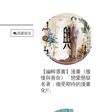
投票
立刻心情投票
我要留言
【編輯選書】漫畫《傲
慢與善良》「戀愛懸疑
名著，備受期待的漫畫
化!!」