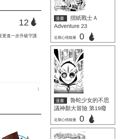
摺紙戰士Ａ
漫畫
12
Adventure 23
0
並更進一步升級守護
近期心情能量
立刻心情投票
1
魯蛇少女的不思
漫畫
議神顏大冒險 第19廢
0
近期心情能量
立刻心情投票