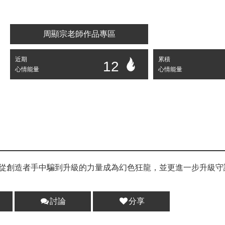
周顯宗老師作品專區
近期
累積
12
心情能量
心情能量
從創造者手中騙到升級的力量成為幻色狂龍，並更進一步升級守
討論
分享
分享 :