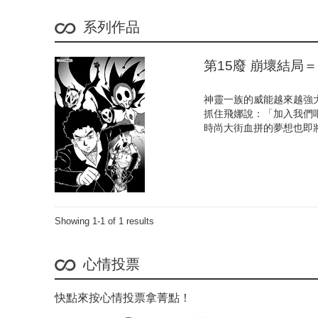
系列作品
第15廢 崩壞結局＝B
神靈一族的威能越來越強
抓住飛娜說：「加入我們
時尚大街血拼的夢想也即將
Showing 1-1 of 1 results
心情投票
快點來按心情投票拿菁點！