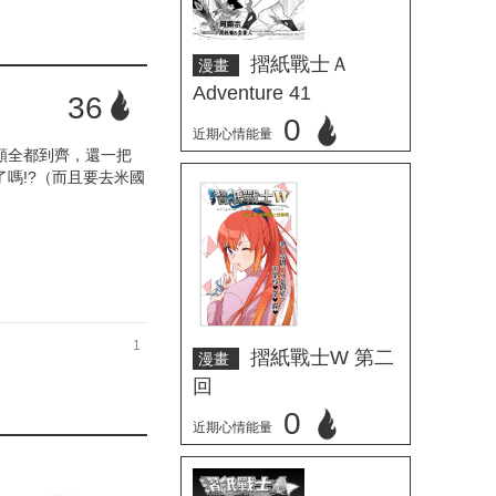
摺紙戰士Ａ
漫畫
Adventure 41
36
0
近期心情能量
顏全都到齊，還一把
嗎!?（而且要去米國
立刻心情投票
1
摺紙戰士W 第二
漫畫
回
0
近期心情能量
立刻心情投票