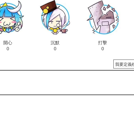
開心
沉默
打擊
0
0
0
我要定義