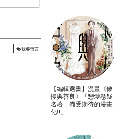
0
近期心情能量
投票
立刻心情投票
我要留言
【編輯選書】漫畫《傲
慢與善良》「戀愛懸疑
名著，備受期待的漫畫
化!!」