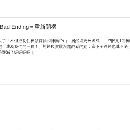
ad Ending＝重新開機
大了！不但控制住神顏首仙和神顏帝山，居然還更升級成——!?眼見12神
吧！成為我們的一員！」對於現實狀況超鈍感的她，這下子終於也逃不過了
毀滅了嗎嗎嗎嗎!!）