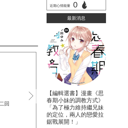
0
近期心情能量
立刻心情投票
最新消息
next
【編輯選書】漫畫《思
春期小妹的調教方式》
第二回
異形貼紙 第一話 下
漫畫
「為了極力維持繼兄妹
的定位，兩人的戀愛拉
鋸戰展開！」