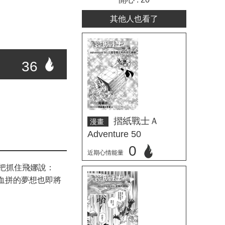
其他人也看了
36
摺紙戰士Ａ
漫畫
Adventure 50
0
近期心情能量
把抓住飛娜說：
立刻心情投票
血拼的夢想也即將