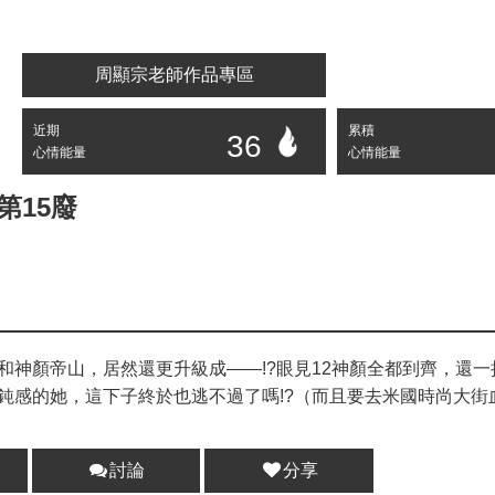
周顯宗老師作品專區
近期
累積
36
心情能量
心情能量
第15廢
神顏帝山，居然還更升級成——!?眼見12神顏全都到齊，還一
鈍感的她，這下子終於也逃不過了嗎!?（而且要去米國時尚大街
討論
分享
分享 :