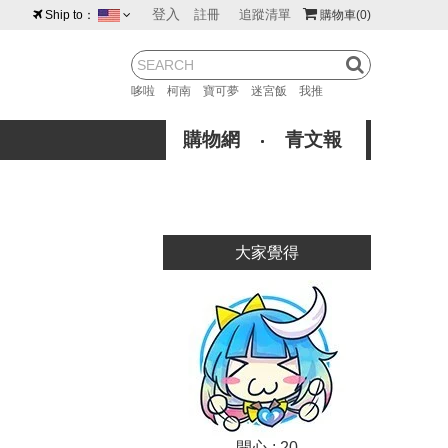
登入
註冊
追蹤清單
Ship to：
購物車
(0)
台灣
紐西蘭
馬來西亞
哆啦
柯南
寶可夢
迷宮飯
我推
荷蘭
英國
澳大利亞
購物網
青文報
新加坡
加拿大
日本
美國
香港
韓國
大家覺得
澳門
菲律賓
開心 : 20