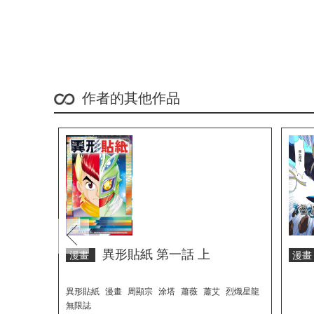
作者的其他作品
prev
異形貼紙 第一話 上
漫畫
漫
異形貼紙
漫畫
周顯宗
涂塔
蕭薇
蕭艾
烈熾星龍
無限誌