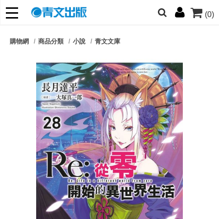
(0)
網的朋友們，提高警覺！
購物網
商品分類
小說
青文文庫
哆啦
柯南
寶可夢
迷宮飯
我推