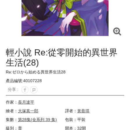
輕小說 Re:從零開始的異世界
生活(28)
Re:ゼロから始める異世界生活28
產品編號:40107228
分享 :
作家：
長月達平
繪者：
大塚真一郎
譯者：
黃盈琪
集數：
第28集(全系列 39 集)
包裝：平裝
級別：普
開本：32開