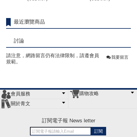
最近瀏覽商品
討論
請注意，網路留言仍有法律限制，請遵會員
我要留言
規範。
購物攻略
會員服務
常見問題
購物說明
訂單查詢
門市據點
關於青文
會員辦法
客服信箱
隱私條款
網站導覽
公司簡介
最新消息
版權聲明
訂閱電子報 News letter
訂閱