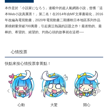
本作是於「小説家になろう」連載中的超人氣網路小說，曾獲「這
本Web小說真厲害！」第二名！在2014年由MF文庫書籍化，2016
年改編為電視動畫，2020年電視動畫二期播映日本地區系列作品
累積銷量突破700萬冊，引起廣泛熱議的話題之作！最差勁的、最
棒的、希望的、絕望的、灼熱心頭的故事就在這裡──
心情投票
快點來按心情投票拿菁點！
prev
next
心動
大驚
開心