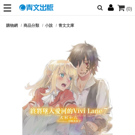
(0)
網的朋友們，提高警覺！
購物網
商品分類
小說
青文文庫
哆啦
柯南
寶可夢
迷宮飯
我推