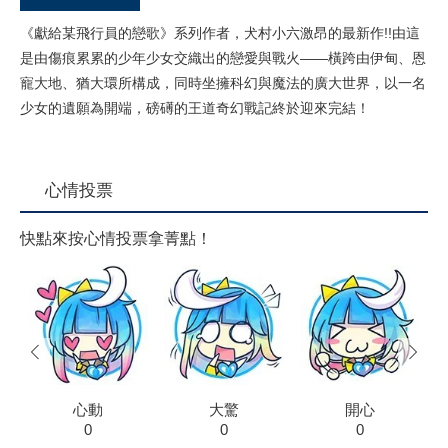
《獻給某飛行員的戀歌》系列作者，犬村小六激昂的最新作!!由這
是由傷痕累累的少年少女交織出的戀愛與戰火——橫跨由伊甸、恩
寵大地、猶大環所構成，同時坐擁科幻與魔法的廣大世界，以一名
少女的遺願為開端，磅礡的王道奇幻戰記終於迎來完結！
心情投票
快點來按心情投票拿菁點！
prev
next
心動
大驚
開心
0
0
0