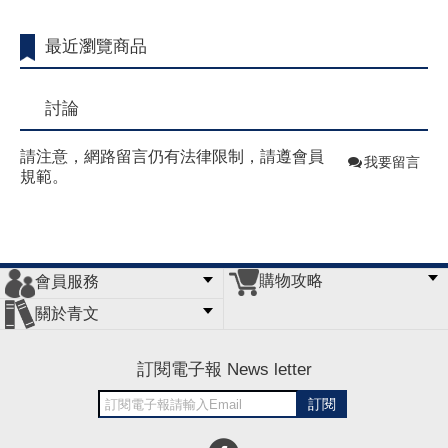
最近瀏覽商品
討論
請注意，網路留言仍有法律限制，請遵會員
我要留言
規範。
購物攻略
會員服務
常見問題
購物說明
訂單查詢
門市據點
關於青文
會員辦法
客服信箱
隱私條款
網站導覽
公司簡介
最新消息
版權聲明
訂閱電子報 News letter
訂閱