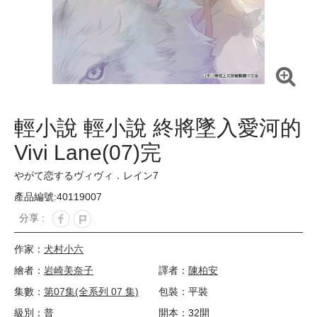
輕小說 輕小說 終將墜入愛河的
Vivi Lane(07)完
やがて恋するヴィヴィ．レイン7
產品編號:40119007
分享 :
作家：
犬村小六
繪者：
岩崎美奈子
譯者：
陳柏安
集數：
第07集(全系列 07 集)
包裝：平裝
級別：普
開本：32開