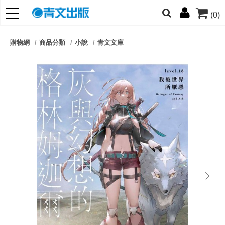
(0)
網的朋友們，提高警覺！
購物網
商品分類
小說
青文文庫
哆啦
柯南
寶可夢
迷宮飯
我推
next