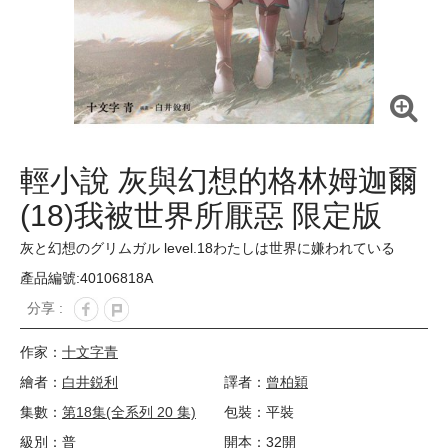
輕小說 灰與幻想的格林姆迦爾
(18)我被世界所厭惡 限定版
灰と幻想のグリムガル level.18わたしは世界に嫌われている
產品編號:40106818A
分享 :
作家：
十文字青
繪者：
白井鋭利
譯者：
曾柏穎
集數：
第18集(全系列 20 集)
包裝：平裝
級別：普
開本：32開