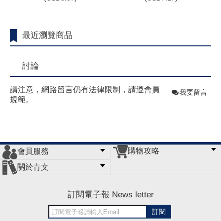
最近瀏覽商品
討論
請注意，網路留言仍有法律限制，請遵會員
我要留言
規範。
購物攻略
會員服務
常見問題
購物說明
訂單查詢
門市據點
關於青文
會員辦法
客服信箱
隱私條款
網站導覽
公司簡介
最新消息
版權聲明
訂閱電子報 News letter
訂閱