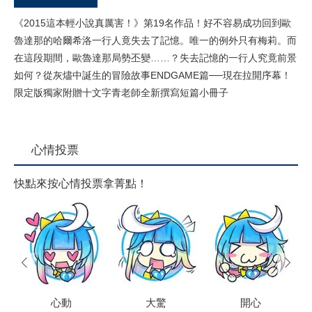
《2015這本輕小說真厲害！》第19名作品！好不容易成功回到歐
魯達那的哈爾希洛一行人竟失去了記憶。唯一的例外只有梅莉。而
在這段期間，歐魯達那局勢丕變……？失去記憶的一行人究竟前景
如何？從灰燼中誕生的冒險故事ENDGAME篇──現在拉開序幕！
限定版獨家附贈十文字青老師全新撰寫短篇小冊子
心情投票
快點來按心情投票拿菁點！
prev
next
心動
大驚
開心