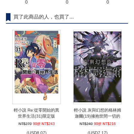
0
0
0
買了此商品的人，也買了...
輕小說 Re:從零開始的異
輕小說 灰與幻想的格林姆
世界生活(31)限定版
迦爾(19)擁抱世間一切的
痛楚
NT$270
90折 NT$243
NT$240
90折 NT$216
(
USD
8.07)
(
USD
7.17)