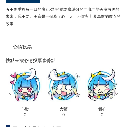
★不斷重複每一日的魔女X即將成為魔法師的同班同學★沒有妳的
未來，我不要。★這是一個為了心上人，不惜與世界為敵的魔女的
故事
心情投票
快點來按心情投票拿菁點！
prev
next
心動
大驚
開心
0
0
0