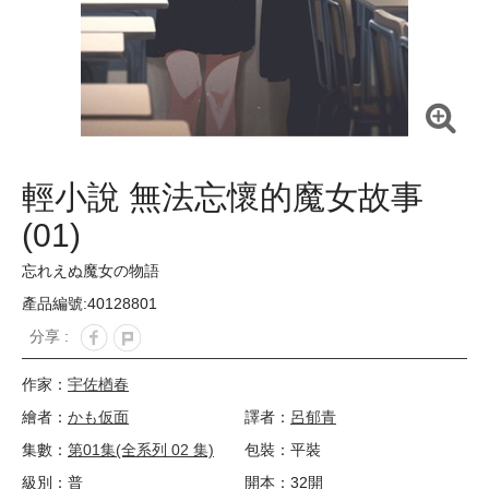
輕小說 無法忘懷的魔女故事
(01)
忘れえぬ魔女の物語
產品編號:40128801
分享 :
作家：
宇佐楢春
繪者：
かも仮面
譯者：
呂郁青
集數：
第01集(全系列 02 集)
包裝：平裝
級別：普
開本：32開