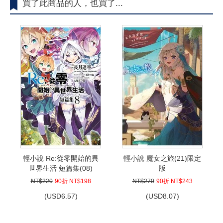
買了此商品的人，也買了...
輕小說 Re:從零開始的異
輕小說 魔女之旅(21)限定
世界生活 短篇集(08)
版
NT$220
90折 NT$198
NT$270
90折 NT$243
(
USD
6.57)
(
USD
8.07)