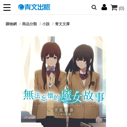
(0)
網的朋友們，提高警覺！
購物網
商品分類
小說
青文文庫
哆啦
柯南
寶可夢
迷宮飯
我推