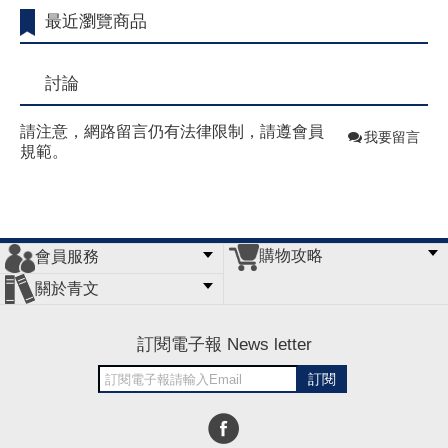
最近瀏覽商品
討論
請注意，網路留言仍有法律限制，請遵會員
我要留言
規範。
購物攻略
會員服務
常見問題
購物說明
訂單查詢
門市據點
關於青文
會員辦法
客服信箱
隱私條款
網站導覽
公司簡介
最新消息
版權聲明
訂閱電子報 News letter
訂閱