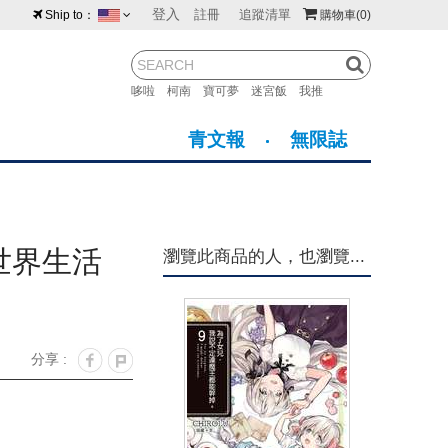
登入
註冊
追蹤清單
Ship to：
購物車
(0)
台灣
紐西蘭
馬來西亞
哆啦
柯南
寶可夢
迷宮飯
我推
荷蘭
英國
澳大利亞
青文報
無限誌
新加坡
加拿大
日本
美國
香港
韓國
世界生活
瀏覽此商品的人，也瀏覽...
澳門
菲律賓
分享 :