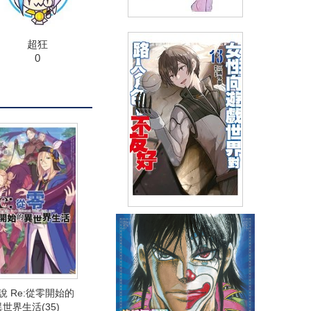
輕小說 灰與幻想的格林姆迦爾
超狂
(11) 那時我們在各自的路上作過
0
夢
(
USD
6.87)
NT$230
90折 NT$207
輕小說 女性向遊戲世界對路人
角色很不友好(13)END 限定版
(
USD
9.86)
NT$330
90折 NT$297
說 Re:從零開始的
異世界生活(35)