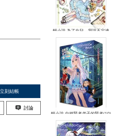
輕小說 為了女兒，我說不定連
魔王都能幹掉。(09)限定版 完
NT$399
90折 NT$360
(
USD
11.95)
立刻結帳
討論
輕小說 自稱賢者弟子的賢者(10)
豪華特別版 199加價購 晶炫海
報
NT$1198
90折 NT$1079