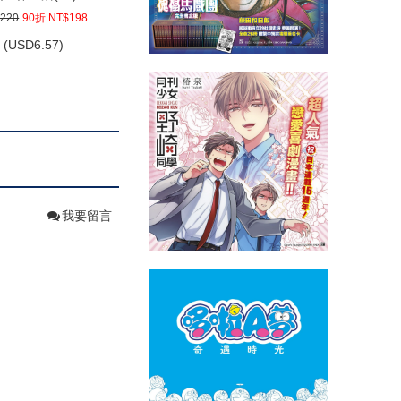
220
90折 NT$198
(
USD
6.57)
我要留言