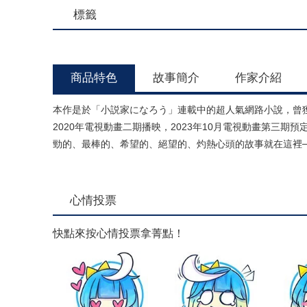
標籤
商品特色
故事簡介
作家介紹
本作是於「小説家になろう」連載中的超人氣網路小說，曾獲「
2020年電視動畫二期播映，2023年10月電視動畫第三
勁的、最棒的、希望的、絕望的、灼熱心頭的故事就在這裡─
心情投票
快點來按心情投票拿菁點！