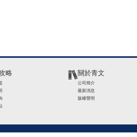
攻略
關於青文
題
公司簡介
明
最新消息
詢
版權聲明
點
2-2541-4234 | E-mail ： service@ching-win.com.tw | TIME： 1000~1200 13