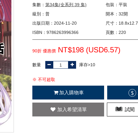
集數：
第34集(全系列 39 集)
包裝：平裝
級別：普
開本：32開
出版日期：2024-11-20
尺寸：18.8x12.7
ISBN：9786263996366
頁數：220
NT$198 (
USD
6.57)
90折 優惠價
數量
庫存>10
※ 不可超取
加入購物車
$
加入希望清單
試閱