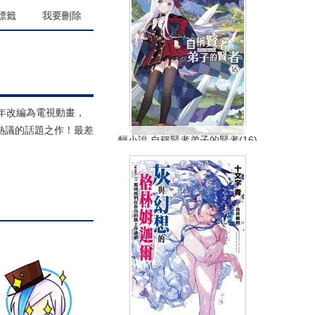
(
USD
35.82)
標籤
我要刪除
6年改編為電視動畫，
泛熱議的話題之作！最差
輕小說 自稱賢者弟子的賢者(16)
特別版
NT$340
90折 NT$306
(
USD
10.16)