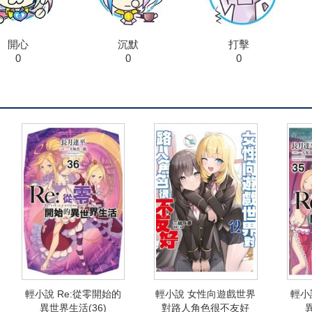
開心
沉默
打擊
0
0
0
輕小說 Re:從零開始的
輕小說 女性向遊戲世界
輕小
異世界生活(36)
對路人角色很不友好