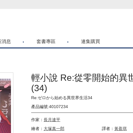
喜歡青文購物網的朋友們，提高警覺！
新消息
套書專區
連集購買
輕小說 Re:從零開始的異
(34)
Re:ゼロから始める異世界生活34
產品編號:40107234
作家：
長月達平
繪者：
大塚真一郎
譯者：
黃盈琪