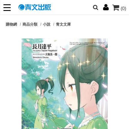
(0)
網的朋友們，提高警覺！
購物網
商品分類
小說
青文文庫
哆啦
柯南
寶可夢
迷宮飯
我推