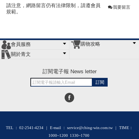
請注意，網路留言仍有法律限制，請遵會員
我要留言
規範。
購物攻略
會員服務
常見問題
購物說明
訂單查詢
門市據點
關於青文
會員辦法
客服信箱
隱私條款
網站導覽
公司簡介
最新消息
版權聲明
訂閱電子報 News letter
訂閱
TEL ： 02-2541-4234 | E-mail ： service@ching-win.com.tw | TIME：
1000~1200 1330~1700