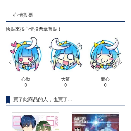
心情投票
快點來按心情投票拿菁點！
prev
next
心動
大驚
開心
0
0
0
買了此商品的人，也買了...