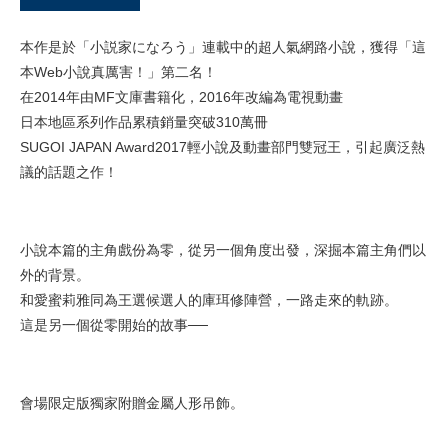
本作是於「小説家になろう」連載中的超人氣網路小說，獲得「這
本Web小說真厲害！」第二名！
在2014年由MF文庫書籍化，2016年改編為電視動畫
日本地區系列作品累積銷量突破310萬冊
SUGOI JAPAN Award2017輕小說及動畫部門雙冠王，引起廣泛熱
議的話題之作！
小說本篇的主角戲份為零，從另一個角度出發，深掘本篇主角們以
外的背景。
和愛蜜莉雅同為王選候選人的庫珥修陣營，一路走來的軌跡。
這是另一個從零開始的故事──
會場限定版獨家附贈金屬人形吊飾。