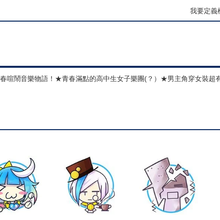
我要定義
的青春喧鬧音樂物語！★青春滿點的高中生女子樂團(？）★男主角穿女裝超