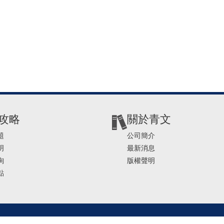
攻略
關於青文
題
公司簡介
明
最新消息
詢
版權聲明
點
2-2541-4234 | E-mail ： service@ching-win.com.tw | TIME： 1000~1200 13