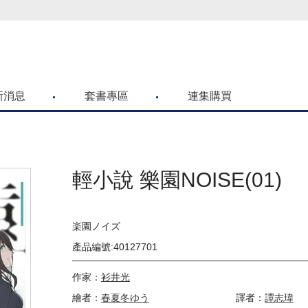
喜歡青文購物網的朋友們，提高警覺！
新消息
套書專區
連集購買
輕小說 樂園NOISE(01)
楽園ノイズ
產品編號:40127701
作家：
衫井光
繪者：
春夏冬ゆう
譯者：
譚志瑋