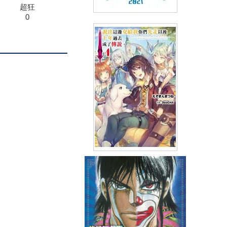
超狂
0
小說 電影版哆啦A夢 大雄的宇
宙小戰爭2021(全)
(
USD
7.17)
NT$240
90折 NT$216
輕小說 說出這邊交給我你們先
走以後十年過去成了傳說。(04)
(
USD
7.17)
NT$240
90折 NT$216