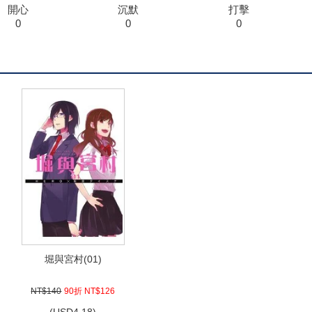
開心
沉默
打擊
0
0
0
堀與宮村(01)
NT$140
90折 NT$126