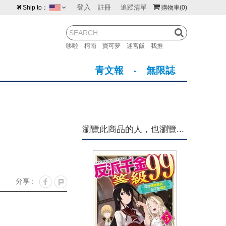
登入
註冊
追蹤清單
Ship to：
購物車
(0)
台灣
紐西蘭
馬來西亞
哆啦
柯南
寶可夢
迷宮飯
我推
荷蘭
英國
澳大利亞
青文報
無限誌
新加坡
加拿大
日本
美國
香港
韓國
瀏覽此商品的人，也瀏覽...
澳門
菲律賓
分享 :