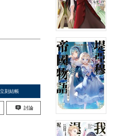
輕小說 反派千金等級99～我是
隱藏頭目但不是魔王～(05)
(
USD
7.17)
NT$240
90折 NT$216
立刻結帳
討論
輕小說 堤亞穆帝國物語(05)~從
斷頭台開始，公主重生後的逆轉
人生~