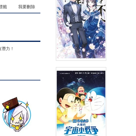
(
USD
8.96)
NT$300
90折 NT$270
標籤
我要刪除
有潛力！
輕小說 我才不會退婚呢
(03)END
(
USD
7.17)
NT$240
90折 NT$216