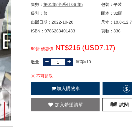
集數：
第01集(全系列 06 集)
包裝：平裝
級別：普
開本：32開
出版日期：2022-10-20
尺寸：18.8x12.7
ISBN：9786263401433
頁數：336
NT$216 (
USD
7.17)
90折 優惠價
數量
庫存>10
※ 不可超取
加入購物車
$
加入希望清單
試閱