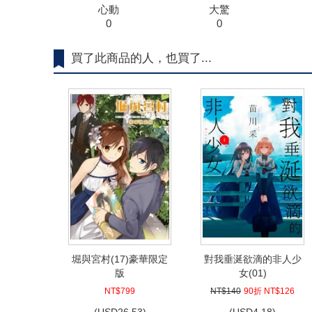
心動
大驚
0
0
買了此商品的人，也買了...
堀與宮村(17)豪華限定
對我垂涎欲滴的非人少
版
女(01)
NT$799
NT$140
90折 NT$126