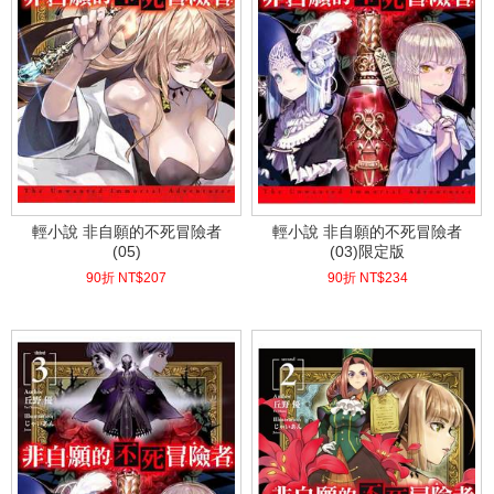
輕小說 非自願的不死冒險者
輕小說 非自願的不死冒險者
(05)
(03)限定版
90折 NT$
207
90折 NT$
234
(
USD
6.87)
(
USD
7.77)