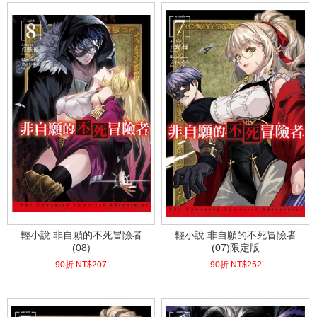
輕小說 非自願的不死冒險者
輕小說 非自願的不死冒險者
(08)
(07)限定版
90折 NT$
207
90折 NT$
252
(
USD
6.87)
(
USD
8.37)