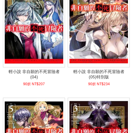
輕小說 非自願的不死冒險者
輕小說 非自願的不死冒險者
(04)
(05)特別版
90折 NT$
207
90折 NT$
234
(
USD
6.87)
(
USD
7.77)