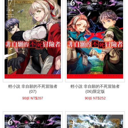
輕小說 非自願的不死冒險者
輕小說 非自願的不死冒險者
(07)
(06)限定版
90折 NT$
207
90折 NT$
252
(
USD
6.87)
(
USD
8.37)