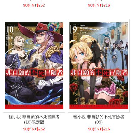
90折 NT$
252
90折 NT$
216
(
USD
8.37)
(
USD
7.17)
輕小說 非自願的不死冒險者
輕小說 非自願的不死冒險者
(10)限定版
(09)
90折 NT$
252
90折 NT$
216