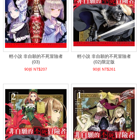
輕小說 非自願的不死冒險者
輕小說 非自願的不死冒險者
(03)
(02)限定版
90折 NT$
207
90折 NT$
261
(
USD
6.87)
(
USD
8.67)