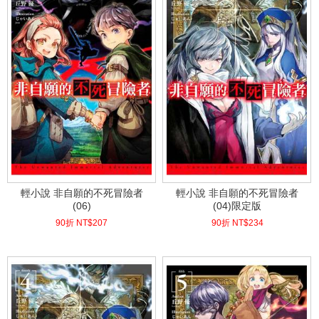
輕小說 非自願的不死冒險者
輕小說 非自願的不死冒險者
(06)
(04)限定版
90折 NT$
207
90折 NT$
234
(
USD
6.87)
(
USD
7.77)