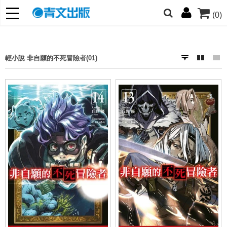
(0)
朋友們，提高警覺！
哆啦
柯南
寶可夢
迷宮飯
我推
輕小說 非自願的不死冒險者(01)