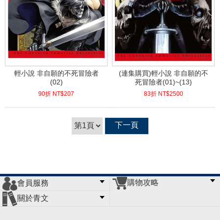
輕小說 非自願的不死冒險者
(連集購買)輕小說 非自願的不
(02)
死冒險者(01)~(13)
90折 NT$
207
83折 NT$
2500
(
USD
6.87)
(
USD
83)
下一頁
購物攻略
會員服務
常見問題
購物說明
訂單查詢
門市據點
關於青文
會員辦法
客服信箱
隱私條款
網站導覽
公司簡介
最新消息
版權聲明