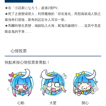
★在「小説家になろう」超過2億PV。
★死了之後變成骨人，利用魔物的「存在進化」而想偽裝成人類之
最強奇幻冒險，新奇的設定令人耳目一新。
★馬爾特發生異變，城鎮陷入火海，屍鬼四處橫行……這其中竟是
吸血鬼的手筆……
心情投票
快點來按心情投票拿菁點！
prev
next
心動
大驚
開心