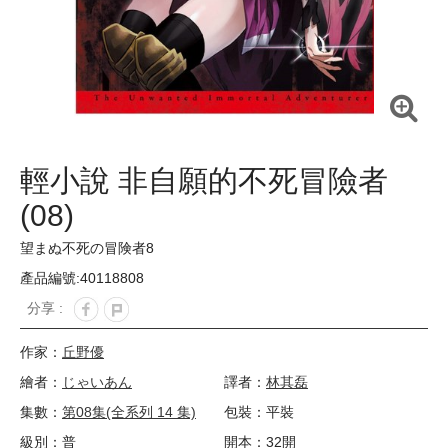
輕小說 非自願的不死冒險者
(08)
望まぬ不死の冒険者8
產品編號:40118808
分享 :
作家：
丘野優
繪者：
じゃいあん
譯者：
林其磊
集數：
第08集(全系列 14 集)
包裝：平裝
級別：普
開本：32開