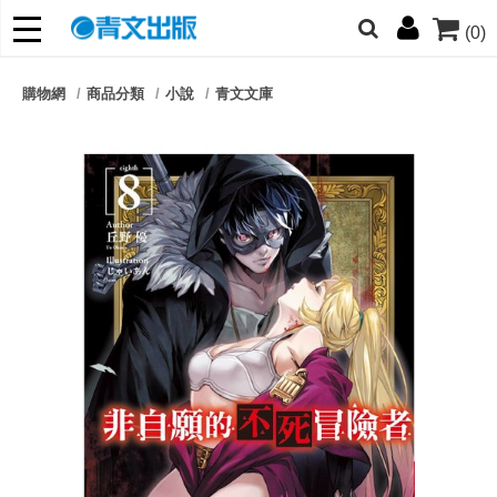
(0)
網的朋友們，提高警覺！
購物網
商品分類
小說
青文文庫
哆啦
柯南
寶可夢
迷宮飯
我推