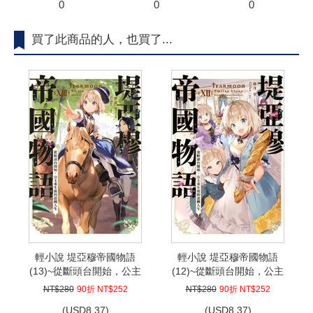
0
0
0
買了此商品的人，也買了...
輕小說 堤亞穆帝國物語
輕小說 堤亞穆帝國物語
(13)~從斷頭台開始，公主
(12)~從斷頭台開始，公主
重生後的逆轉人生~ 限定
重生後的逆轉人生~ 限定
NT$280
90折 NT$252
NT$280
90折 NT$252
版
版
(
USD
8.37)
(
USD
8.37)