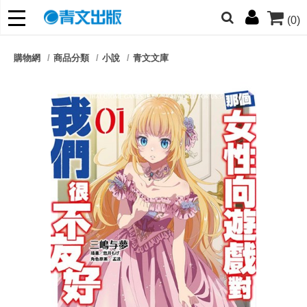
(0)
網的朋友們，提高警覺！
購物網
商品分類
小說
青文文庫
哆啦
柯南
寶可夢
迷宮飯
我推