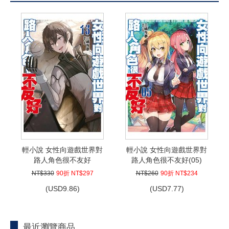
輕小說 女性向遊戲世界對
輕小說 女性向遊戲世界對
路人角色很不友好
路人角色很不友好(05)
(13)END 限定版
NT$330
90折 NT$297
NT$260
90折 NT$234
(
USD
9.86)
(
USD
7.77)
最近瀏覽商品