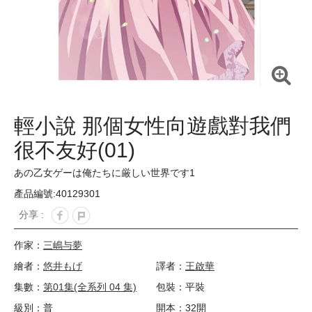
輕小說 那個女性向遊戲對我們
很不友好(01)
あの乙女ゲーは俺たちに厳しい世界です1
產品編號:40129301
分享 :
作家：
三嶋与夢
繪者：
悠井もげ
譯者：
王啟華
集數：
第01集(全系列 04 集)
包裝：平裝
級別：普
開本：32開