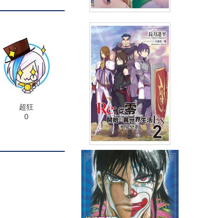
輕小說 在地下城尋求邂逅是否
搞錯了什麼 眷族編年史 episode
琉(02)
(
USD
7.17)
NT$240
90折 NT$216
超狂
0
輕小說 Re:從零開始的異世界生
活Ex(02)劍鬼戀歌 會場限定版
(
USD
13.25)
NT$399