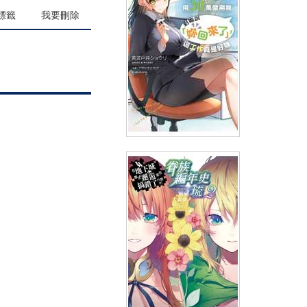
(
USD
7.17)
NT$240
90折 NT$216
標籤
我要刪除
輕小說 月收50萬卻覺得人生乏
味的OL，用30萬僱用我對她說
「妳回來了」，這工作真是好賺
(
USD
7.17)
NT$240
90折 NT$216
(02)