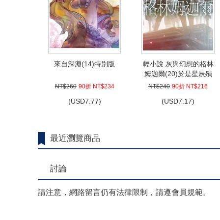
來自深淵(14)特別版
輕小說 灰與幻想的格林
姆迦爾(20)於是星辰殞
落，時光流逝
NT$260
90折 NT$234
NT$240
90折 NT$216
(
USD
7.77)
(
USD
7.17)
最近瀏覽商品
討論
請注意，網路留言仍有法律限制，請遵會員規範。