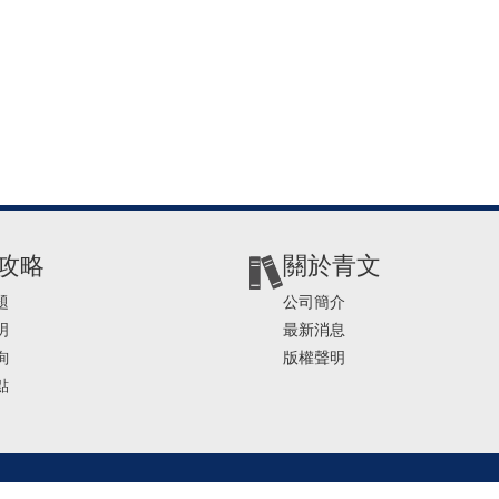
攻略
關於青文
題
公司簡介
明
最新消息
詢
版權聲明
點
2-2541-4234 | E-mail ： service@ching-win.com.tw | TIME： 1000~1200 13