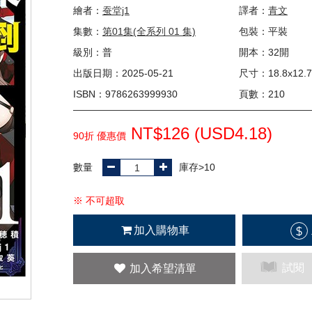
繪者：
蚕堂j1
譯者：
青文
集數：
第01集(全系列 01 集)
包裝：平裝
級別：普
開本：32開
出版日期：2025-05-21
尺寸：18.8x12.7
ISBN：9786263999930
頁數：210
NT$126 (
USD
4.18)
90折 優惠價
數量
庫存>10
※ 不可超取
加入購物車
$
試閱
加入希望清單