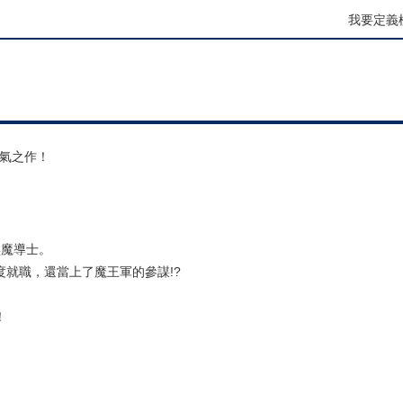
我要定義
人氣之作！
黑魔導士。
就職，還當上了魔王軍的參謀!?
！