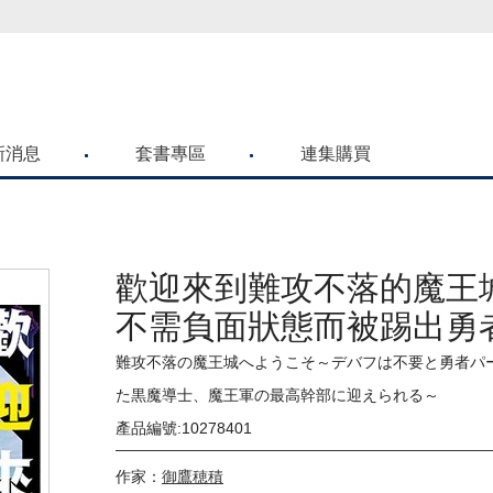
喜歡青文購物網的朋友們，提高警覺！
新消息
套書專區
連集購買
歡迎來到難攻不落的魔王
不需負面狀態而被踢出勇
黑魔導士，被魔王軍招攬
難攻不落の魔王城へようこそ～デバフは不要と勇者パ
部～(01)
た黒魔導士、魔王軍の最高幹部に迎えられる～
產品編號:10278401
作家：
御鷹穂積