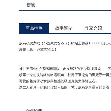
標籤
商品特色
故事簡介
作家介紹
成為小說家吧（小説家になろう）網站上超越160000分的
漫畫化第一部隆重登場！
被世界第4的勇者隊伍開除，走投無路的不受歡迎職業——
積累一身的技能終將嶄露頭角，被魔王軍挖角的黑魔導士再度
可愛的雜貨店小女孩與性感的吸血鬼美女伴隨左右，
讓世人看見不起眼的你如何扳回一城，成為眾所矚目的勇者