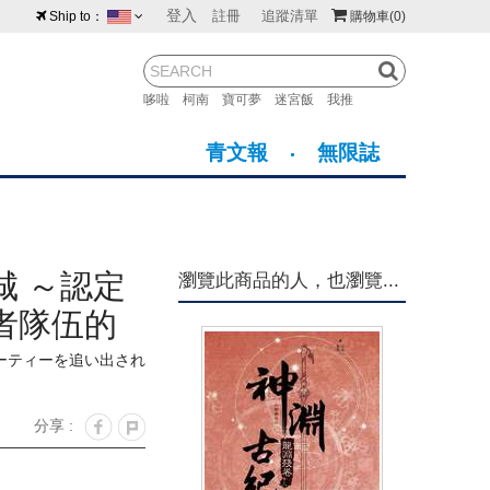
登入
註冊
追蹤清單
Ship to：
購物車
(0)
台灣
紐西蘭
馬來西亞
哆啦
柯南
寶可夢
迷宮飯
我推
荷蘭
英國
澳大利亞
青文報
無限誌
新加坡
加拿大
日本
美國
香港
韓國
城 ～認定
瀏覽此商品的人，也瀏覽...
澳門
菲律賓
者隊伍的
為最高幹
ーティーを追い出され
分享 :