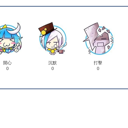
開心
沉默
打擊
0
0
0