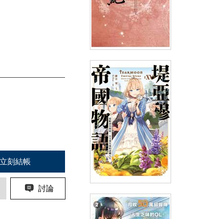
神淵古紀 三部曲之二 龍淵殘卷
(上)
(
USD
7.77)
NT$260
90折 NT$234
立刻結帳
討論
輕小說 堤亞穆帝國物語(15)～從
斷頭台開始，公主重生後的逆轉
人生～