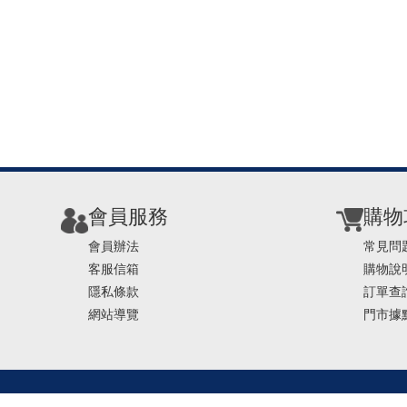
會員服務
購物
會員辦法
常見問
客服信箱
購物說
隱私條款
訂單查
網站導覽
門市據
TEL ： 0