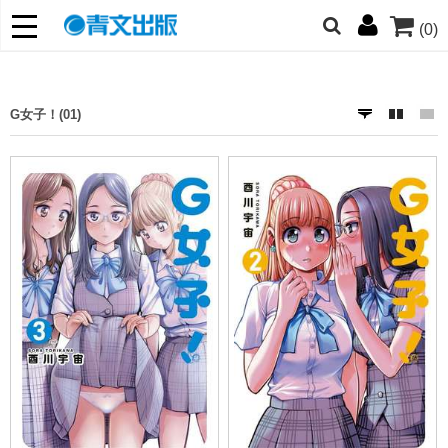
(0)
網的朋友們，提高警覺！
哆啦
柯南
寶可夢
迷宮飯
我推
G女子！(01)