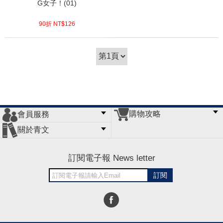
G女子！(01)
90折 NT$
126
(
USD
4.18)
購物攻略
會員服務
常見問題
購物說明
訂單查詢
門市據點
關於青文
會員辦法
客服信箱
隱私條款
網站導覽
公司簡介
最新消息
版權聲明
訂閱電子報 News letter
訂閱