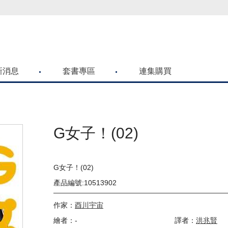
喜歡青文購物網的朋友們，提高警覺！
新消息
套書專區
連集購買
G女子！(02)
G女子！(02)
產品編號:10513902
作家：
酉川宇宙
繪者：-
譯者：
洪兆賢