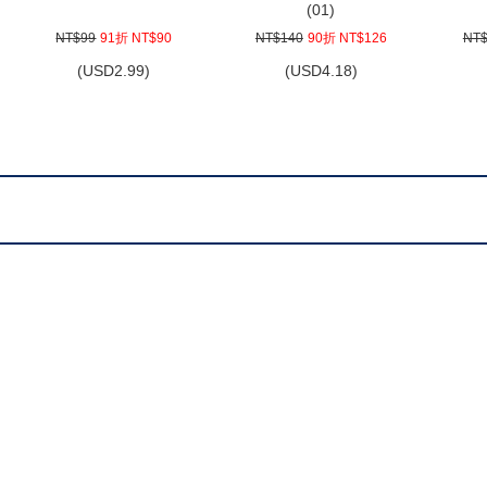
(01)
NT$99
91折 NT$90
NT$140
90折 NT$126
NT$
(
USD
2.99)
(
USD
4.18)