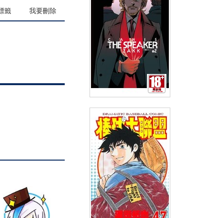
(
USD
5.08)
NT$170
90折 NT$153
標籤
我要刪除
CANIS THE SPEAKER ─發語者
─(02)限定版
(
USD
6.57)
NT$220
90折 NT$198