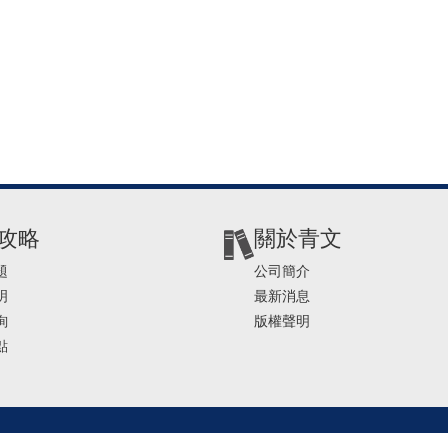
攻略
關於青文
題
公司簡介
明
最新消息
詢
版權聲明
點
2-2541-4234 | E-mail ： service@ching-win.com.tw | TIME： 1000~1200 13