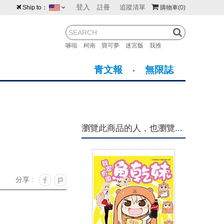
登入
註冊
追蹤清單
Ship to：
購物車
(0)
台灣
紐西蘭
馬來西亞
哆啦
柯南
寶可夢
迷宮飯
我推
荷蘭
英國
澳大利亞
青文報
無限誌
新加坡
加拿大
日本
美國
香港
韓國
瀏覽此商品的人，也瀏覽...
澳門
菲律賓
分享 :