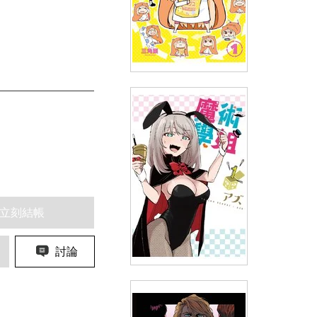
我家有個魚乾妹(01)
(
USD
4.18)
NT$140
90折 NT$126
立刻結帳
討論
魔術學姐(01)限定版