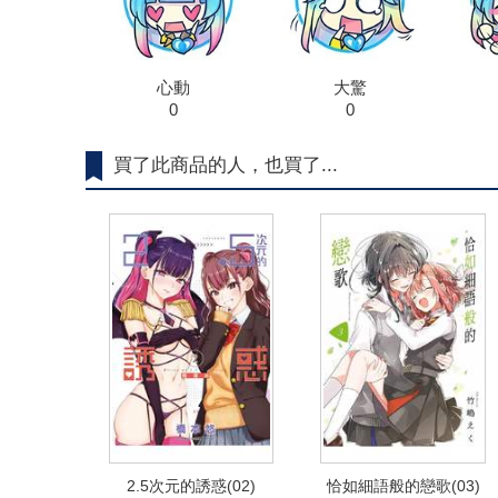
心動
大驚
0
0
買了此商品的人，也買了...
2.5次元的誘惑(02)
恰如細語般的戀歌(03)