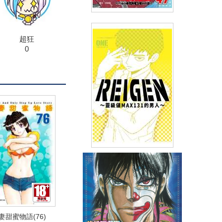
棒球大聯盟(47)
超狂
0
(
USD
2.39)
NT$80
90折 NT$72
REIGEN ～靈級值MAX131的男
人～(全)
(
USD
4.18)
NT$140
90折 NT$126
妻甜蜜物語(76)