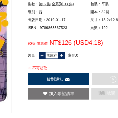
集數：
第02集(全系列 03 集)
包裝：平裝
級別：普
開本：32開
出版日期：2019-01-17
尺寸：18.2x12.8
ISBN：9789863567523
頁數：192
NT$126 (
USD
4.18)
90折 優惠價
數量
庫存:0
※ 不可超取
貨到通知
$
試閱
加入希望清單