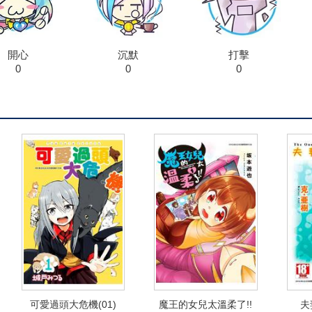
開心
沉默
打擊
0
0
0
可愛過頭大危機(01)
魔王的女兒太溫柔了!!
夫