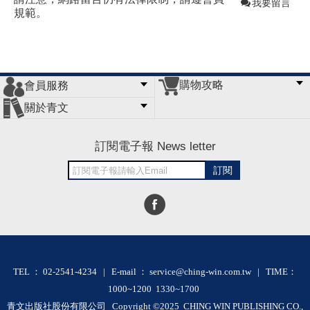
我要留言
規範。
購物攻略
會員服務
常見問題
購物說明
訂單查詢
門市據點
關於青文
會員辦法
客服信箱
隱私條款
網站導覽
公司簡介
最新消息
版權聲明
訂閱電子報 News letter
訂閱
TEL ： 02-2541-4234 | E-mail ： service@ching-win.com.tw | TIME：
1000~1200 1330~1700
青文出版社股份有限公司 Copyright ©2025 CHING WIN PUBLISHING CO.,