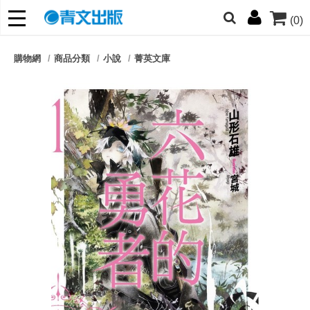
(0)
網的朋友們，提高警覺！
購物網
商品分類
小說
菁英文庫
哆啦
柯南
寶可夢
迷宮飯
我推