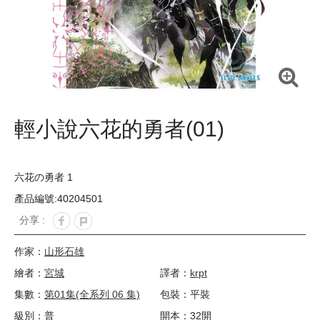
輕小說六花的勇者(01)
六花の勇者 1
產品編號:40204501
分享 :
作家：
山形石雄
繪者：
宮城
譯者：
krpt
集數：
第01集(全系列 06 集)
包裝：平裝
級別：普
開本：32開