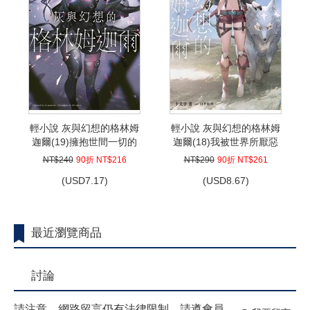
輕小說 灰與幻想的格林姆
輕小說 灰與幻想的格林姆
迦爾(19)擁抱世間一切的
迦爾(18)我被世界所厭惡
痛楚
限定版
NT$240
90折 NT$216
NT$290
90折 NT$261
(
USD
7.17)
(
USD
8.67)
最近瀏覽商品
討論
請注意，網路留言仍有法律限制，請遵會員