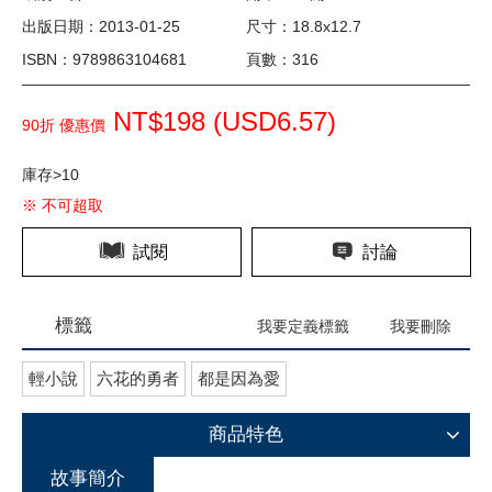
出版日期：2013-01-25
尺寸：18.8x12.7
ISBN：9789863104681
頁數：316
NT$198 (
USD
6.57)
90折 優惠價
庫存>10
※ 不可超取
試閱
討論
標籤
我要定義標籤
我要刪除
輕小說
六花的勇者
都是因為愛
商品特色
故事簡介