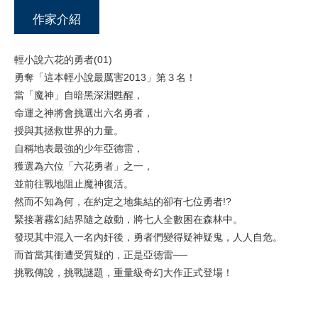
作家介紹
輕小說六花的勇者(01)
勇奪「這本輕小說最厲害2013」第３名！
當「魔神」自暗黑深淵甦醒，
命運之神將會挑選出六名勇者，
授與其拯救世界的力量。
自稱地表最強的少年亞德雷，
獲選為六位「六花勇者」之一，
並前往戰地阻止魔神復活。
然而不知為何，在約定之地集結的卻有七位勇者!?
緊接著霧幻結界隨之啟動，將七人全數困在森林中。
發現其中混入一名內奸後，勇者們變得疑神疑鬼，人人自危。
而首當其衝遭受質疑的，正是亞德雷──
挑戰傳說，挑戰謎題，重量級奇幻大作正式登場！