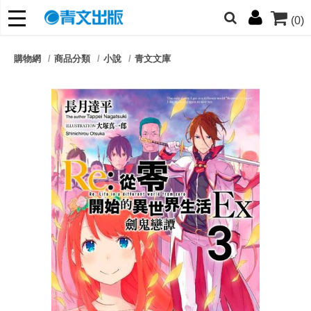
(0)
網的朋友們，提高警覺！
購物網
商品分類
小說
青文文庫
哆啦
柯南
寶可夢
迷宮飯
我推