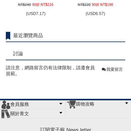
解說員小林同學(03)EX
NT$240
90折 NT$216
NT$220
90折 NT$198
(
USD
7.17)
(
USD
6.57)
最近瀏覽商品
討論
請注意，網路留言仍有法律限制，請遵會員
我要留言
規範。
購物攻略
會員服務
常見問題
購物說明
訂單查詢
門市據點
關於青文
會員辦法
客服信箱
隱私條款
網站導覽
公司簡介
最新消息
版權聲明
訂閱電子報 News letter