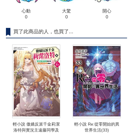
心動
大驚
開心
0
0
0
買了此商品的人，也買了...
輕小說 傲嬌反派千金莉潔
輕小說 Re:從零開始的異
洛特與實況主遠藤同學及
世界生活(33)