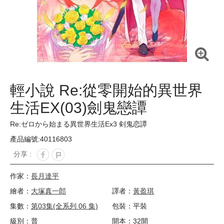
輕小說 Re:從零開始的異世界
生活EX(03)劍鬼戀譚
Re:ゼロから始まる異世界生活Ex3 剣鬼恋譚
產品編號:40116803
分享 :
作家：
長月達平
繪者：
大塚真一郎
譯者：
黃盈琪
集數：
第03集(全系列 06 集)
包裝：平裝
級別：普
開本：32開