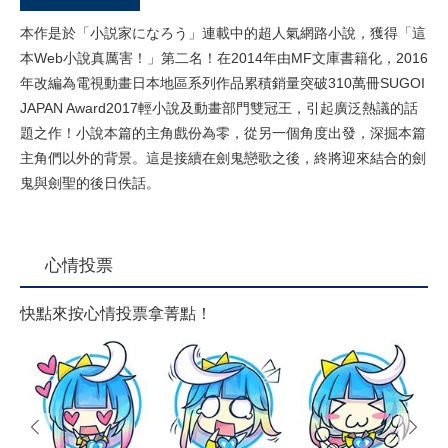
本作是於「小説家になろう」連載中的超人氣網路小說，獲得「這
本Web小說真厲害！」第二名！在2014年由MF文庫書籍化，2016
年改編為電視動畫日本地區系列作品累積銷量突破310萬冊SUGOI
JAPAN Award2017輕小說及動畫部門雙冠王，引起廣泛熱議的話
題之作！小說本篇的主角戲份為零，從另一個角度出發，深掘本篇
主角們以外的背景。這是接續在劍鬼戀歌之後，終將迎來結合的劍
鬼與劍聖的後日佚話。
心情投票
快點來按心情投票拿菁點！
prev
next