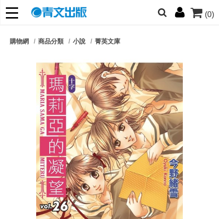
(0)
網的朋友們，提高警覺！
購物網
商品分類
小說
菁英文庫
哆啦
柯南
寶可夢
迷宮飯
我推