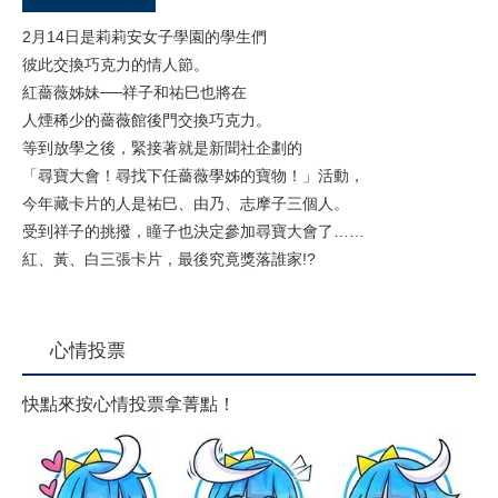
2月14日是莉莉安女子學園的學生們
彼此交換巧克力的情人節。
紅薔薇姊妹──祥子和祐巳也將在
人煙稀少的薔薇館後門交換巧克力。
等到放學之後，緊接著就是新聞社企劃的
「尋寶大會！尋找下任薔薇學姊的寶物！」活動，
今年藏卡片的人是祐巳、由乃、志摩子三個人。
受到祥子的挑撥，瞳子也決定參加尋寶大會了……
紅、黃、白三張卡片，最後究竟獎落誰家!?
心情投票
快點來按心情投票拿菁點！