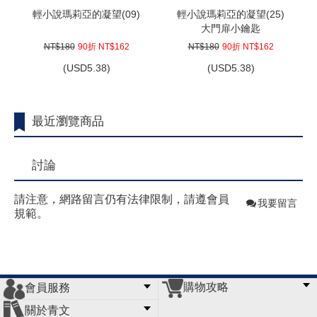
輕小說瑪莉亞的凝望(09)
輕小說瑪莉亞的凝望(25)
大門扉小鑰匙
NT$180
90折 NT$162
NT$180
90折 NT$162
(
USD
5.38)
(
USD
5.38)
最近瀏覽商品
討論
請注意，網路留言仍有法律限制，請遵會員
我要留言
規範。
購物攻略
會員服務
常見問題
購物說明
訂單查詢
門市據點
關於青文
會員辦法
客服信箱
隱私條款
網站導覽