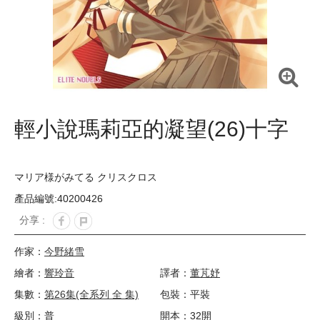
輕小說瑪莉亞的凝望(26)十字
マリア様がみてる クリスクロス
產品編號:40200426
分享 :
作家：
今野緒雪
繪者：
響玲音
譯者：
董芃妤
集數：
第26集(全系列 全 集)
包裝：平裝
級別：普
開本：32開