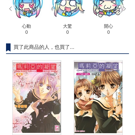
prev
next
心動
大驚
開心
0
0
0
買了此商品的人，也買了...