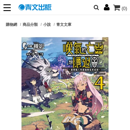
(0)
網的朋友們，提高警覺！
購物網
商品分類
小說
青文文庫
哆啦
柯南
寶可夢
迷宮飯
我推