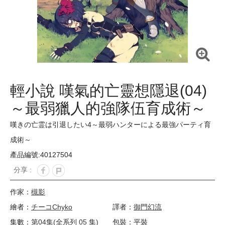
輕小說 嘆氣的亡靈想隱退(04)
～最弱獵人的強隊伍育成術～
嘆きの亡霊は引退したい4～最弱ハンターによる最強パーティ育
成術～
產品編號:40127504
分享 :
作家：
槻影
繪者：
チーコChyko
譯者：
御門幻流
集數：
第04集(全系列 05 集)
包裝：平裝