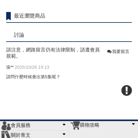
最近瀏覽商品
討論
請注意，網路留言仍有法律限制，請遵會員
我要留言
規範。
張**
2025/10/26 19:13
請問什麼時候會出第5集呢？
購物攻略
會員服務
常見問題
購物說明
訂單查詢
門市據點
關於青文
會員辦法
客服信箱
隱私條款
網站導覽