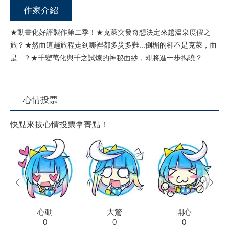
作家介紹
★動畫化好評製作第二季！★克萊突發奇想決定來趟溫泉度假之
旅？★然而這趟旅程走到哪裡都多災多難...倒楣的卻不是克萊，而
是...？★千變萬化與千之試煉的神秘面紗，即將進一步揭曉？
心情投票
快點來按心情投票拿菁點！
prev
next
心動
大驚
開心
0
0
0