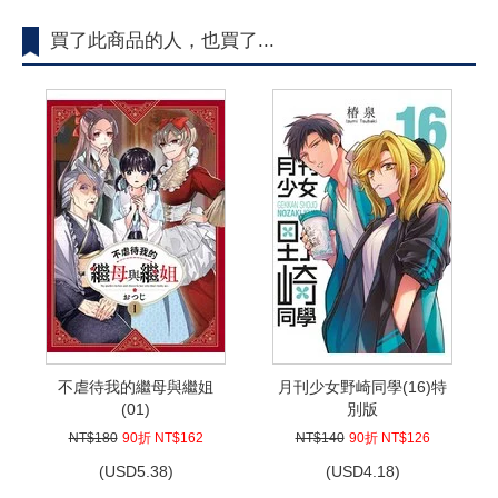
買了此商品的人，也買了...
不虐待我的繼母與繼姐
月刊少女野崎同學(16)特
(01)
別版
NT$180
90折 NT$162
NT$140
90折 NT$126
(
USD
5.38)
(
USD
4.18)