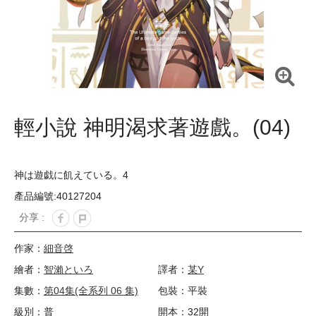
輕小說 神明渴求著遊戲。(04)
神は遊戯に飢えている。4
產品編號:40127204
分享 :
作家：
細音啓
繪者：
智瀨といろ
譯者：
某Y
集數：
第04集(全系列 06 集)
包裝：平裝
級別：普
開本：32開