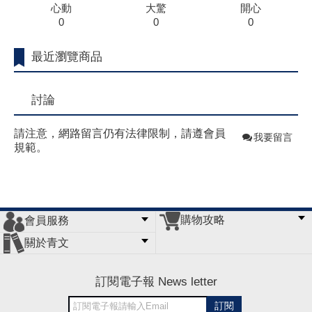
心動
大驚
開心
0
0
0
最近瀏覽商品
討論
請注意，網路留言仍有法律限制，請遵會員
我要留言
規範。
購物攻略
會員服務
常見問題
購物說明
訂單查詢
門市據點
關於青文
會員辦法
客服信箱
隱私條款
網站導覽
公司簡介
最新消息
版權聲明
訂閱電子報 News letter
訂閱