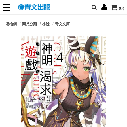
(0)
網的朋友們，提高警覺！
購物網
商品分類
小說
青文文庫
哆啦
柯南
寶可夢
迷宮飯
我推