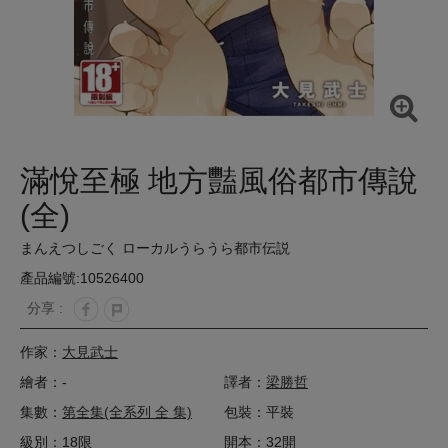
滿悅至極 地方豔風俗都市傳說
(全)
まんえつしごく ローカルうらうら都市伝説
產品編號:10526400
分享 :
作家：
大見武士
繪者：-
譯者：
梁勝哲
集數：
第全集(全系列 全 集)
包裝：平裝
級別：18限
開本：32開