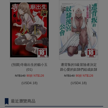
(預購)寺廟出生的貓小玉
遭背叛的S級冒險者決定
(01)
跟心愛的奴隸們組成奴隸
後宮公會(08)
NT$140
90折 NT$126
NT$140
90折 NT$126
(
USD
4.18)
(
USD
4.18)
最近瀏覽商品