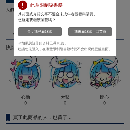
此為限制級書籍
人們的本能散發著誘惑，窺探那滿溢而出的未知深處。
其封面或介紹文字不適合未成年者觀看與購買。
您確定要繼續瀏覽嗎？
是，我已滿18歲
我未滿18歲，回首頁
心情投票
※如果您註冊的資料已滿18歲，
快點來按心情投票拿菁點！
建議您先登入，在瀏覽限制級書籍時便不會出現此提醒畫面。
prev
next
心動
大驚
開心
0
0
0
買了此商品的人，也買了...