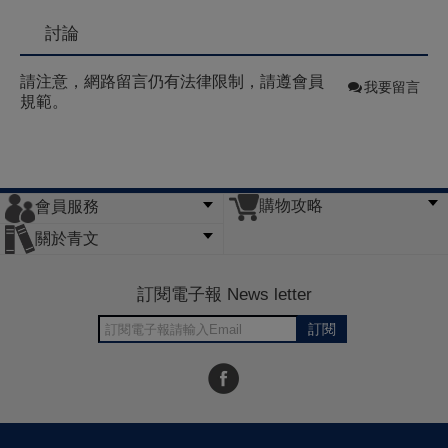
討論
請注意，網路留言仍有法律限制，請遵會員
我要留言
規範。
購物攻略
會員服務
常見問題
購物說明
訂單查詢
門市據點
關於青文
會員辦法
客服信箱
隱私條款
網站導覽
公司簡介
最新消息
版權聲明
訂閱電子報 News letter
訂閱