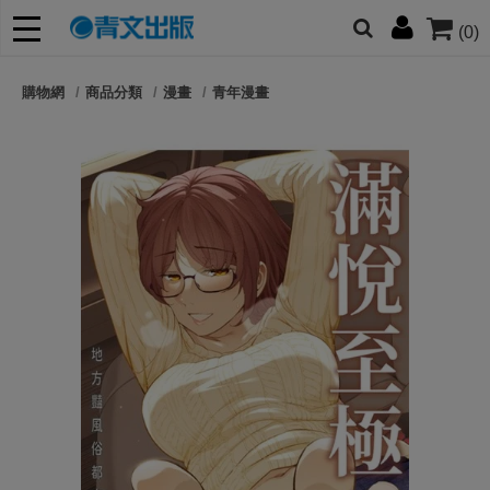
(0)
網的朋友們，提高警覺！
購物網
商品分類
漫畫
青年漫畫
哆啦
柯南
寶可夢
迷宮飯
我推