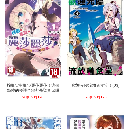
榨取♡奪取♡麗莎麗莎！這個
歡迎光臨流放者食堂！(03)
學校的授課全部都是聖實習喔
(01)
90折 NT$
126
90折 NT$
126
(
USD
4.18)
(
USD
4.18)