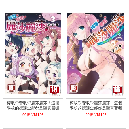
(
USD
4.18)
(
USD
4.18)
榨取♡奪取♡麗莎麗莎！這個
榨取♡奪取♡麗莎麗莎！這個
學校的授課全部都是聖實習喔
學校的授課全部都是聖實習喔
(02)(03)END
(02)
90折 NT$
126
90折 NT$
126
(
USD
4.18)
(
USD
4.18)