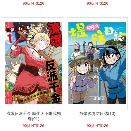
的世界大開無雙(01)
90折 NT$
126
90折 NT$
126
(
USD
4.18)
(
USD
4.18)
流氓反派千金 轉生天下唯我獨
放學後堤防日誌(13)
尊(01)
90折 NT$
126
90折 NT$
126