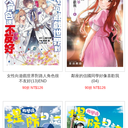
女性向遊戲世界對路人角色很
鄰座的信國同學好像喜歡我
不友好(13)END
(04)
90折 NT$
126
90折 NT$
126
(
USD
4.18)
(
USD
4.18)