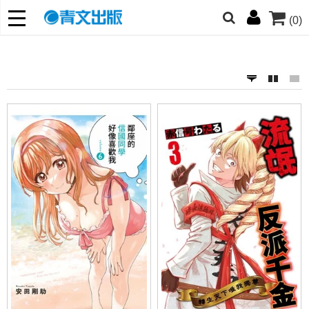
(0)
友們，提高警覺！
哆啦
柯南
寶可夢
迷宮飯
我推