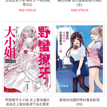
流氓反派千金 轉生天下唯我獨
滿悅至極 地方豔風俗都市傳說
尊(02)
(全)
90折 NT$
126
90折 NT$
126
(
USD
4.18)
(
USD
4.18)
野蠻獠牙大小姐 史上最強傭兵
鄰座的信國同學好像喜歡我
成為史上最凶暴虐千金在重來
(05)