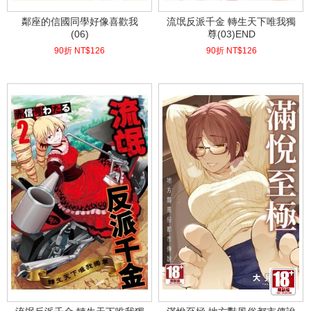
鄰座的信國同學好像喜歡我
流氓反派千金 轉生天下唯我獨
(06)
尊(03)END
90折 NT$
126
90折 NT$
126
(
USD
4.18)
(
USD
4.18)