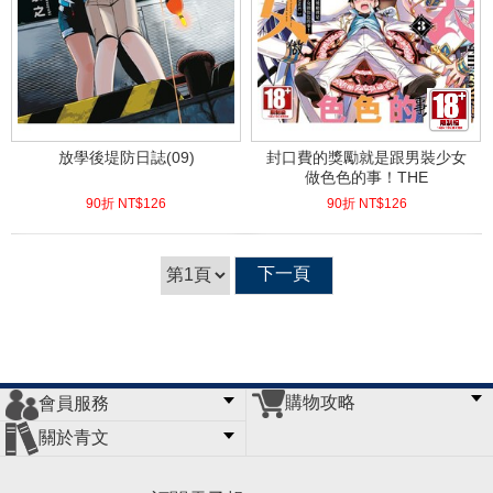
放學後堤防日誌(09)
封口費的獎勵就是跟男裝少女
做色色的事！THE
COMIC(03)END
90折 NT$
126
90折 NT$
126
(
USD
4.18)
(
USD
4.18)
下一頁
購物攻略
會員服務
常見問題
購物說明
訂單查詢
門市據點
關於青文
會員辦法
客服信箱
隱私條款
網站導覽
公司簡介
最新消息
版權聲明