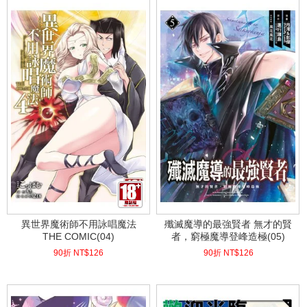
異世界魔術師不用詠唱魔法
殲滅魔導的最強賢者 無才的賢
THE COMIC(04)
者，窮極魔導登峰造極(05)
90折 NT$
126
90折 NT$
126
(
USD
4.18)
(
USD
4.18)