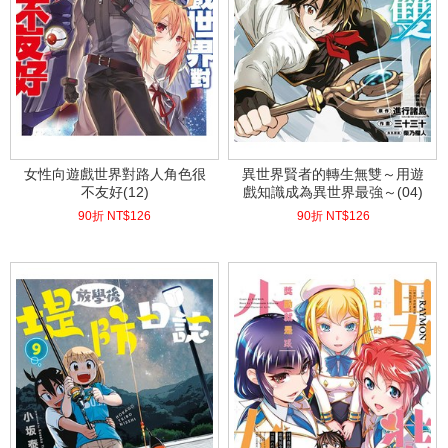
女性向遊戲世界對路人角色很
異世界賢者的轉生無雙～用遊
不友好(12)
戲知識成為異世界最強～(04)
90折 NT$
126
90折 NT$
126
(
USD
4.18)
(
USD
4.18)