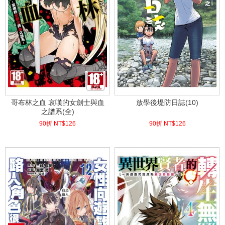
哥布林之血 哀嘆的女劍士與血
放學後堤防日誌(10)
之譜系(全)
90折 NT$
126
90折 NT$
126
(
USD
4.18)
(
USD
4.18)