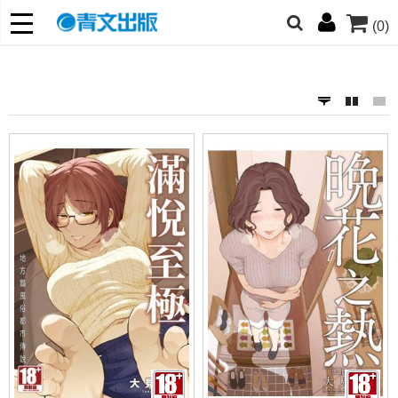
(0)
網的朋友們，提高警覺！
哆啦
柯南
寶可夢
迷宮飯
我推