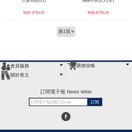
人妻特區(01)
傳聞中的女人(全)
90折 NT$
126
90折 NT$
126
(
USD
4.18)
(
USD
4.18)
購物攻略
會員服務
常見問題
購物說明
訂單查詢
門市據點
關於青文
會員辦法
客服信箱
隱私條款
網站導覽
公司簡介
最新消息
版權聲明
訂閱電子報 News letter
訂閱