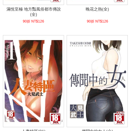
滿悅至極 地方豔風俗都市傳說
晚花之熱(全)
(全)
90折 NT$
126
90折 NT$
126
(
USD
4.18)
(
USD
4.18)