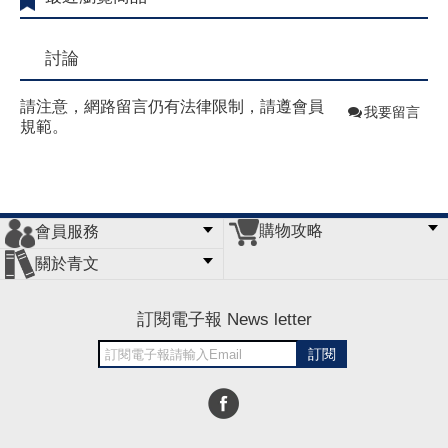
討論
請注意，網路留言仍有法律限制，請遵會員
我要留言
規範。
購物攻略
會員服務
常見問題
購物說明
訂單查詢
門市據點
關於青文
會員辦法
客服信箱
隱私條款
網站導覽
公司簡介
最新消息
版權聲明
訂閱電子報 News letter
訂閱