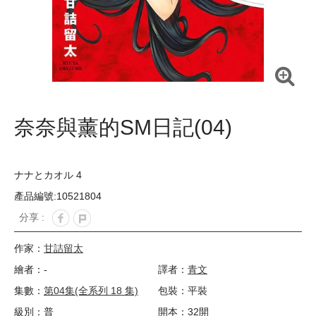
奈奈與薰的SM日記(04)
ナナとカオル 4
產品編號:10521804
分享 :
作家：
甘詰留太
繪者：-
譯者：
青文
集數：
第04集(全系列 18 集)
包裝：平裝
級別：普
開本：32開