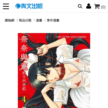
(0)
網的朋友們，提高警覺！
購物網
商品分類
漫畫
青年漫畫
哆啦
柯南
寶可夢
迷宮飯
我推