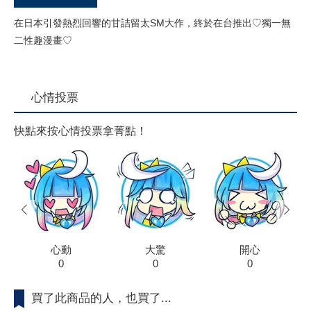
在日本引發熱烈回響的甘詰留太SM大作，終於在台推出♡獨一無
二性趣漫畫♡
心情投票
快點來按心情投票拿菁點！
prev
next
心動
大驚
開心
0
0
0
買了此商品的人，也買了...