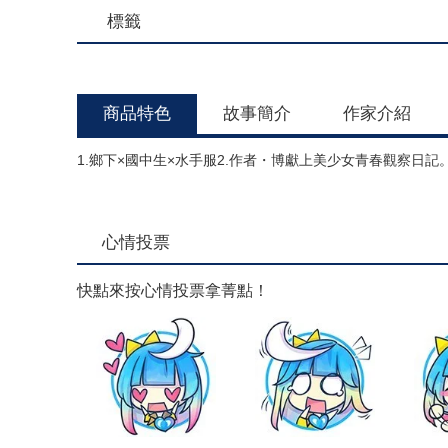
標籤
商品特色
故事簡介
作家介紹
1.鄉下×國中生×水手服2.作者・博獻上美少女青春觀察日記
心情投票
快點來按心情投票拿菁點！