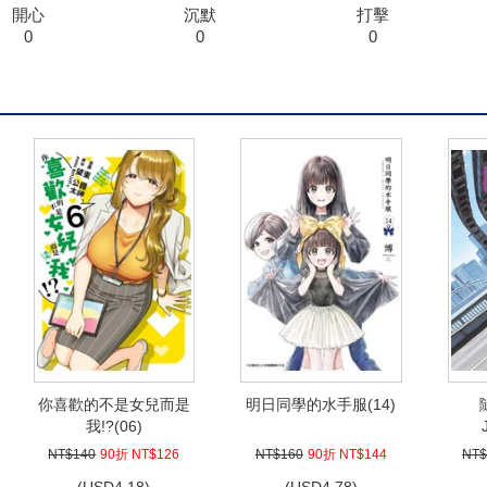
開心
沉默
打擊
0
0
0
你喜歡的不是女兒而是
明日同學的水手服(14)
我!?(06)
NT$140
90折 NT$126
NT$160
90折 NT$144
NT$