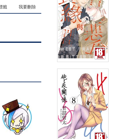
(
USD
3.15)
NT$105
90折 NT$95
標籤
我要刪除
良緣與惡食(全)
(
USD
4.18)
NT$140
90折 NT$126