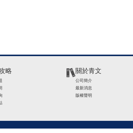
攻略
關於青文
題
公司簡介
明
最新消息
詢
版權聲明
點
2-2541-4234 | E-mail ： service@ching-win.com.tw | TIME： 1000~1200 13