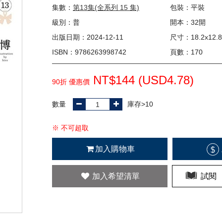
集數：
第13集(全系列 15 集)
包裝：平裝
級別：普
開本：32開
出版日期：2024-12-11
尺寸：18.2x12.8
ISBN：9786263998742
頁數：170
NT$144 (
USD
4.78)
90折 優惠價
數量
庫存>10
※ 不可超取
加入購物車
$
加入希望清單
試閱