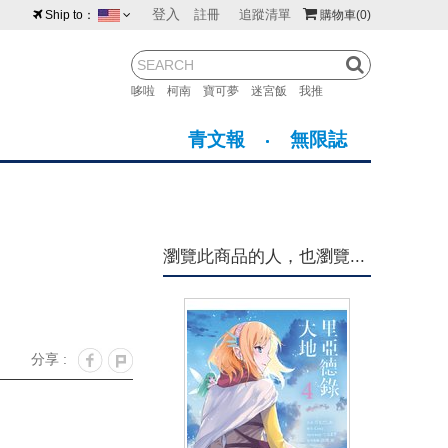
登入
註冊
追蹤清單
Ship to：
購物車
(0)
台灣
紐西蘭
馬來西亞
哆啦
柯南
寶可夢
迷宮飯
我推
荷蘭
英國
澳大利亞
青文報
無限誌
新加坡
加拿大
日本
美國
香港
韓國
瀏覽此商品的人，也瀏覽...
澳門
菲律賓
分享 :