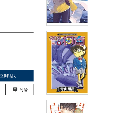
里亞德錄大地(04)
(
USD
4.18)
NT$140
90折 NT$126
立刻結帳
討論
名偵探柯南(75)