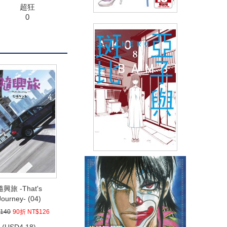
超狂
0
砲友關係(08)
(
USD
4.18)
NT$140
90折 NT$126
亞子與斑比(08)END
(
USD
6.57)
隨興旅 -That's
NT$220
90折 NT$198
Journey- (04)
140
90折 NT$126