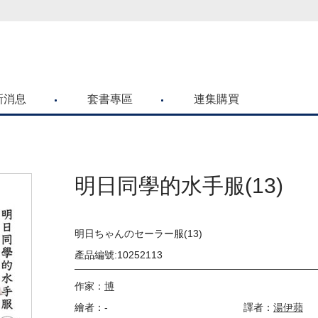
喜歡青文購物網的朋友們，提高警覺！
新消息
套書專區
連集購買
明日同學的水手服(13)
明日ちゃんのセーラー服(13)
產品編號:10252113
作家：
博
繪者：-
譯者：
湯伊蘋