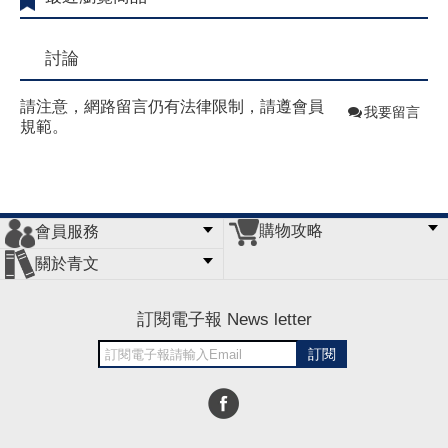
討論
請注意，網路留言仍有法律限制，請遵會員
我要留言
規範。
購物攻略
會員服務
常見問題
購物說明
訂單查詢
門市據點
關於青文
會員辦法
客服信箱
隱私條款
網站導覽
公司簡介
最新消息
版權聲明
訂閱電子報 News letter
訂閱