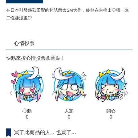
在日本引發熱烈回響的甘詰留太SM大作，終於在台推出♡獨一無
二性趣漫畫♡
心情投票
快點來按心情投票拿菁點！
prev
next
心動
大驚
開心
0
0
0
買了此商品的人，也買了...