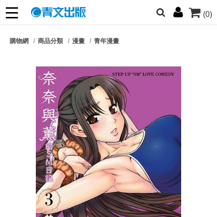
(0)
網的朋友們，提高警覺！
購物網
商品分類
漫畫
青年漫畫
哆啦
柯南
寶可夢
迷宮飯
我推