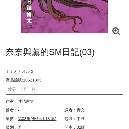
奈奈與薰的SM日記(03)
ナナとカオル 3
產品編號:10521803
分享 :
作家：
甘詰留太
繪者：-
譯者：
青文
集數：
第03集(全系列 18 集)
包裝：平裝
級別：普
開本：32開