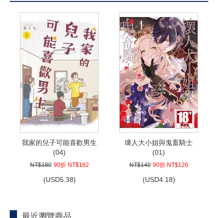
我家的兒子可能喜歡男生
壞人大小姐與鬼畜騎士
(04)
(01)
NT$180
90折 NT$162
NT$140
90折 NT$126
(
USD
5.38)
(
USD
4.18)
最近瀏覽商品