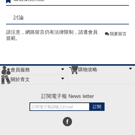
討論
請注意，網路留言仍有法律限制，請遵會員
我要留言
規範。
購物攻略
會員服務
常見問題
購物說明
訂單查詢
門市據點
關於青文
會員辦法
客服信箱
隱私條款
網站導覽
公司簡介
最新消息
版權聲明
訂閱電子報 News letter
訂閱