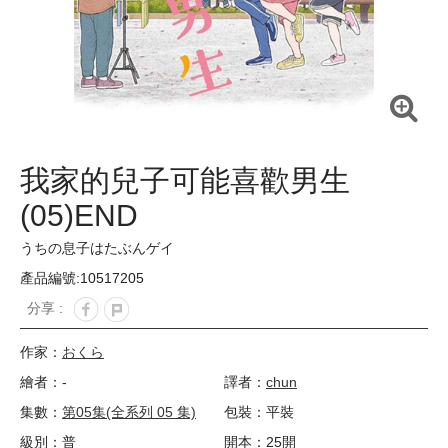
我家的兒子可能喜歡男生
(05)END
うちの息子はたぶんゲイ
產品編號:10517205
分享 :
作家：
おくら
繪者：-
譯者：
chun
集數：
第05集(全系列 05 集)
包裝：平裝
級別：普
開本：25開