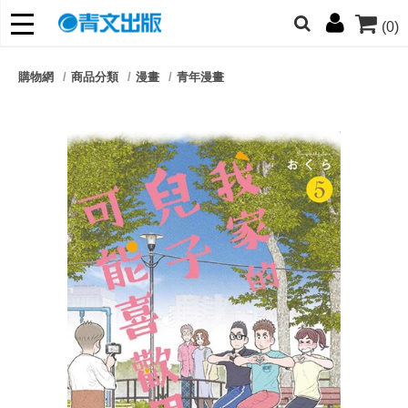
(0)
網的朋友們，提高警覺！
購物網
商品分類
漫畫
青年漫畫
哆啦
柯南
寶可夢
迷宮飯
我推