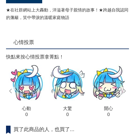
★在社群網站上大轟動，洋溢著母子親情的故事！★跨越自我認同
的藩籬，笑中帶淚的溫暖家庭物語
心情投票
快點來按心情投票拿菁點！
prev
next
心動
大驚
開心
0
0
0
買了此商品的人，也買了...