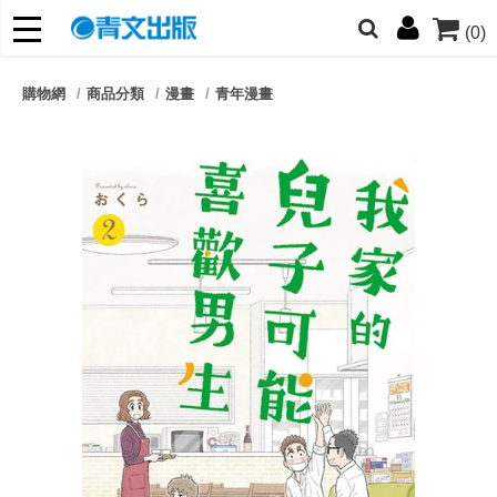
(0)
網的朋友們，提高警覺！
購物網
商品分類
漫畫
青年漫畫
哆啦
柯南
寶可夢
迷宮飯
我推