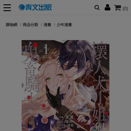
(0)
網的朋友們，提高警覺！
購物網
商品分類
漫畫
少年漫畫
哆啦
柯南
寶可夢
迷宮飯
我推