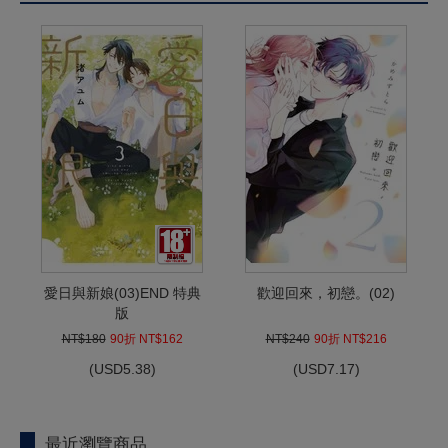
愛日與新娘(03)END 特典
歡迎回來，初戀。(02)
版
NT$180
90折 NT$162
NT$240
90折 NT$216
(
USD
5.38)
(
USD
7.17)
最近瀏覽商品