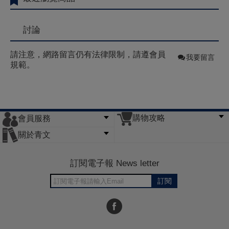
討論
請注意，網路留言仍有法律限制，請遵會員
我要留言
規範。
購物攻略
會員服務
常見問題
購物說明
訂單查詢
門市據點
關於青文
會員辦法
客服信箱
隱私條款
網站導覽
公司簡介
最新消息
版權聲明
訂閱電子報 News letter
訂閱