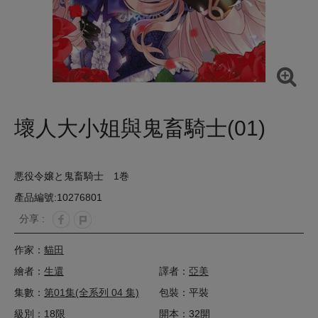
壞人大小姐與鬼畜騎士(01)
悪役令嬢と鬼畜騎士 1巻
產品編號:10276801
分享 :
作家：
貓田
繪者：
生還
譯者：
亞美
集數：
第01集(全系列 04 集)
包裝：平裝
級別：18限
開本：32開