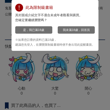
此為限制級書籍
鬼畜騎士×壞人大小姐，初戀情節奇幻戀愛故事♡收錄連載時沒有
公開的特繪床戲30頁!!以及原作貓田老師特別加筆小說♡
其封面或介紹文字不適合未成年者觀看與購買。
您確定要繼續瀏覽嗎？
是，我已滿18歲
我未滿18歲，回首頁
心情投票
※如果您註冊的資料已滿18歲，
建議您先登入，在瀏覽限制級書籍時便不會出現此提醒畫面。
快點來按心情投票拿菁點！
prev
next
心動
大驚
開心
0
0
0
買了此商品的人，也買了...