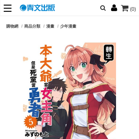
(0)
網的朋友們，提高警覺！
購物網
商品分類
漫畫
少年漫畫
哆啦
柯南
寶可夢
迷宮飯
我推