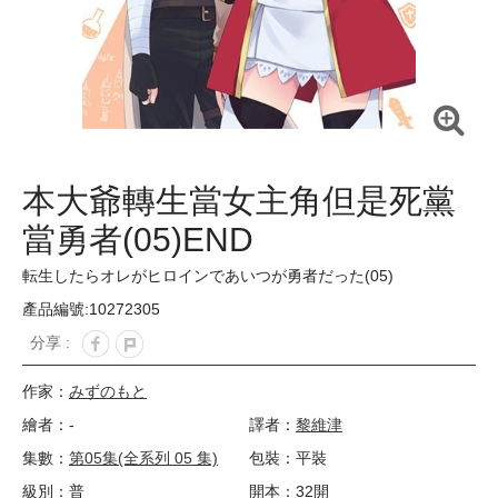
本大爺轉生當女主角但是死黨
當勇者(05)END
転生したらオレがヒロインであいつが勇者だった(05)
產品編號:10272305
分享 :
作家：
みずのもと
繪者：-
譯者：
黎維津
集數：
第05集(全系列 05 集)
包裝：平裝
級別：普
開本：32開