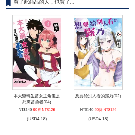
買了此商品的人，也買了...
本大爺轉生當女主角但是
想要給別人看的露乃(02)
死黨當勇者(04)
NT$140
90折 NT$126
NT$140
90折 NT$126
(
USD
4.18)
(
USD
4.18)