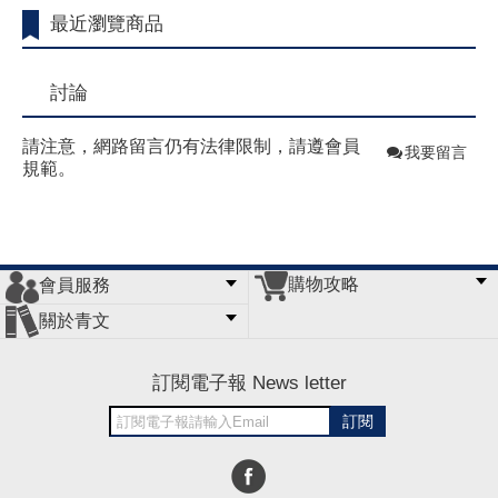
最近瀏覽商品
討論
請注意，網路留言仍有法律限制，請遵會員
我要留言
規範。
購物攻略
會員服務
常見問題
購物說明
訂單查詢
門市據點
關於青文
會員辦法
客服信箱
隱私條款
網站導覽
公司簡介
最新消息
版權聲明
訂閱電子報 News letter
訂閱