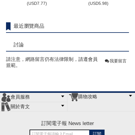
(
USD
7.77)
(
USD
5.98)
最近瀏覽商品
討論
請注意，網路留言仍有法律限制，請遵會員
我要留言
規範。
購物攻略
會員服務
常見問題
購物說明
訂單查詢
門市據點
關於青文
會員辦法
客服信箱
隱私條款
網站導覽
公司簡介
最新消息
版權聲明
訂閱電子報 News letter
訂閱