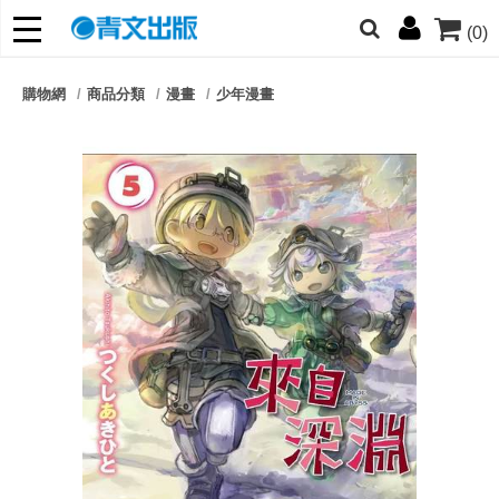
(0)
網的朋友們，提高警覺！
購物網
商品分類
漫畫
少年漫畫
哆啦
柯南
寶可夢
迷宮飯
我推