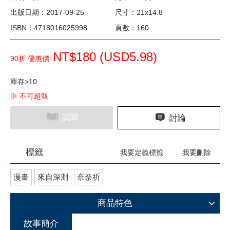
出版日期：2017-09-25
尺寸：21x14.8
ISBN：4718016025998
頁數：160
NT$180 (
USD
5.98)
90折 優惠價
庫存>10
※ 不可超取
試閱
討論
標籤
我要定義標籤
我要刪除
漫畫
來自深淵
奈奈祈
商品特色
故事簡介