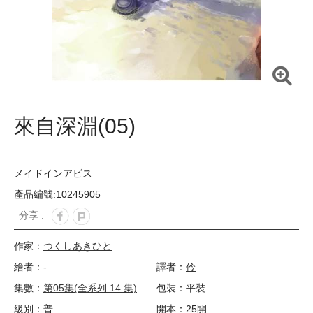
來自深淵(05)
メイドインアビス
產品編號:10245905
分享 :
作家：
つくしあきひと
繪者：-
譯者：
伶
集數：
第05集(全系列 14 集)
包裝：平裝
級別：普
開本：25開