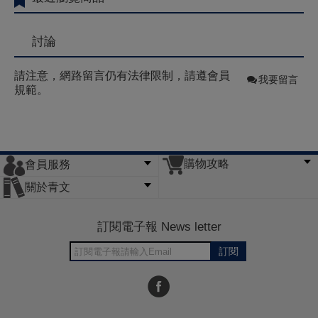
討論
請注意，網路留言仍有法律限制，請遵會員
我要留言
規範。
購物攻略
會員服務
常見問題
購物說明
訂單查詢
門市據點
關於青文
會員辦法
客服信箱
隱私條款
網站導覽
公司簡介
最新消息
版權聲明
訂閱電子報 News letter
訂閱