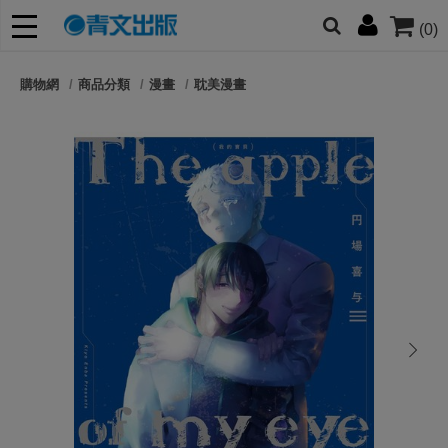
(0)
網的朋友們，提高警覺！
購物網
商品分類
漫畫
耽美漫畫
哆啦
柯南
寶可夢
迷宮飯
我推
next