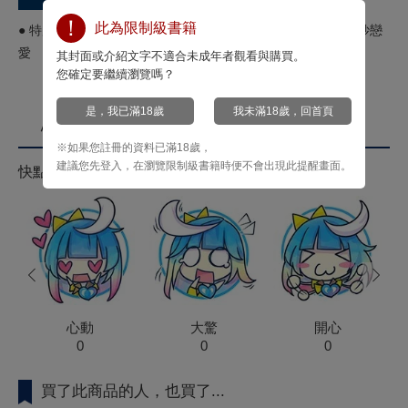
此為限制級書籍
● 特別附錄雙面小卡● 執著之愛● 受盡虐待的男人們之間的奇妙戀
愛
其封面或介紹文字不適合未成年者觀看與購買。
您確定要繼續瀏覽嗎？
是，我已滿18歲
我未滿18歲，回首頁
心情投票
※如果您註冊的資料已滿18歲，
建議您先登入，在瀏覽限制級書籍時便不會出現此提醒畫面。
快點來按心情投票拿菁點！
prev
next
心動
大驚
開心
0
0
0
買了此商品的人，也買了...