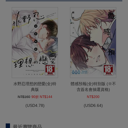
水野忍理想的戀愛(全)特
體感預報(全)特別版 (※不
典版
含簽名會抽選資格)
NT$160
90折 NT$144
NT$200
(
USD
4.78)
(
USD
6.64)
最近瀏覽商品