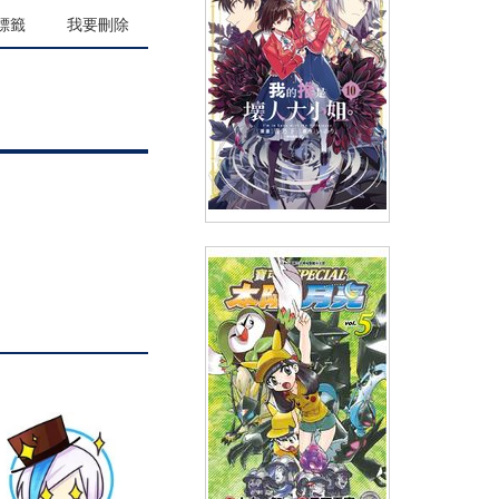
(
USD
4.18)
NT$140
90折 NT$126
標籤
我要刪除
我的推是壞人大小姐。(10)
(
USD
4.18)
NT$140
90折 NT$126