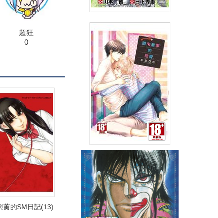
寶可夢SPECIAL 太陽‧月亮(05)
超狂
0
(
USD
3.59)
NT$120
90折 NT$108
閒來無事的戀愛(全)
(
USD
3.88)
NT$130
90折 NT$117
薰的SM日記(13)