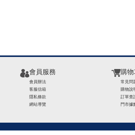
會員服務
購物
會員辦法
常見問
客服信箱
購物說
隱私條款
訂單查
網站導覽
門市據
TEL ： 0