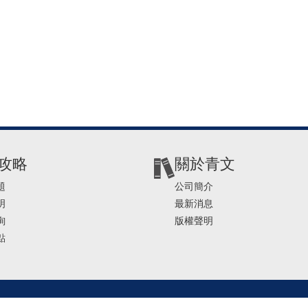
攻略
關於青文
題
公司簡介
明
最新消息
詢
版權聲明
點
2-2541-4234 | E-mail ： service@ching-win.com.tw | TIME： 1000~1200 13