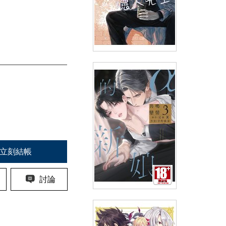
休假的壞人先生(06)
(
USD
4.78)
NT$160
90折 NT$144
立刻結帳
討論
α的新娘 共鳴戀情(03)