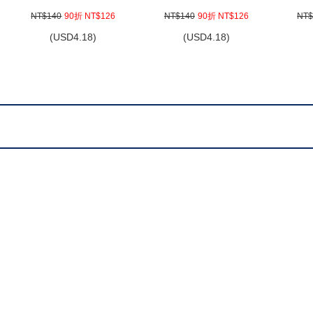
NT$140
90折 NT$126
NT$140
90折 NT$126
NT$
(
USD
4.18)
(
USD
4.18)