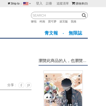
登入
註冊
追蹤清單
Ship to：
購物車
(0)
台灣
紐西蘭
馬來西亞
哆啦
柯南
寶可夢
迷宮飯
我推
荷蘭
英國
澳大利亞
青文報
無限誌
新加坡
加拿大
日本
美國
香港
韓國
瀏覽此商品的人，也瀏覽...
澳門
菲律賓
分享 :