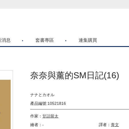
新消息
套書專區
連集購買
奈奈與薰的SM日記(16)
ナナとカオル
產品編號:10521816
作家：
甘詰留太
繪者：-
譯者：
青文